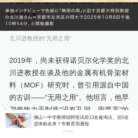
北川进教授的“无用之用”
2019年，尚未获得诺贝尔化学奖的北
川进教授在谈及他的金属有机骨架材
料（MOF）研究时，曾引用源自中国
的古训——“无用之用”。他坦言，他早
期曾致力于制造“没有孔洞、密度高”的
名
全民健身｜一堂免费的太极课，如何改变一座城
稳定材料，但真正令他兴奋，并最终
带来突破的，恰恰是“有孔洞”的设计。