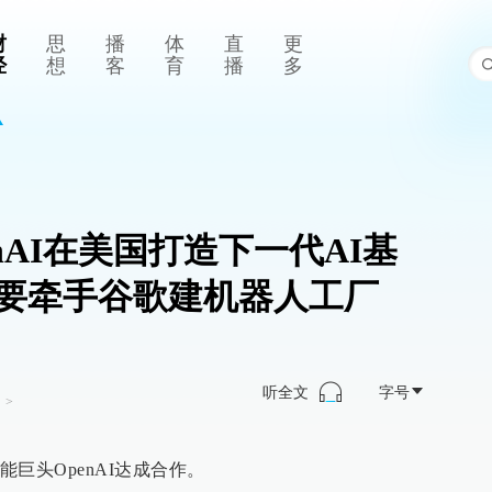
财
思
播
体
直
更
经
想
客
育
播
多
nAI在美国打造下一代AI基
要牵手谷歌建机器人工厂
听全文
字号
司
>
巨头OpenAI达成合作。