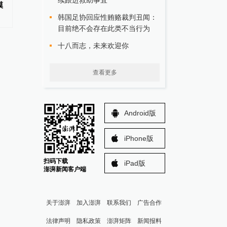
续跟进救助事宜
模
明查｜美军花了几个亿打伊朗涂
欧洲为什么没有OpenA
鸦？又是AI
韩国足协回应性贿赂裁判丑闻：
目前绝不会存在此类不当行为
十八而志，未来欢迎你
查看更多
Android版
iPhone版
扫码下载
iPad版
澎湃新闻客户端
关于澎湃
加入澎湃
联系我们
广告合作
法律声明
隐私政策
澎湃矩阵
新闻报料