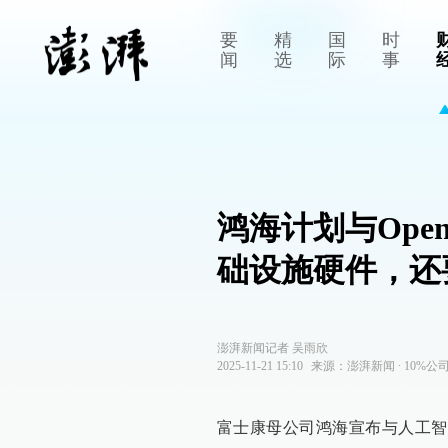
要
精
国
时
闻
选
际
事
鸿海计划与Ope
础设施硬件，还
澎湃新闻记者 吴雨欣
2025-11-21 15:10
来源：
澎湃新闻
∙
10%公
富士康母公司鸿海宣布与人工智能