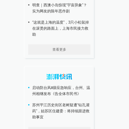
明查｜西澳小岛惊现“宇宙异象”？
实为网友的陈年恶作剧
“这就是上海的温度”，3只小松鼠掉
在滚烫的路面上，上海市民接力救
助
查看更多
启动防台风Ⅱ级应急响应，台州、温
州相继发布《告全体市民书》
苏州平江历史街区老树疑遭“钻孔灌
药”，姑苏区住建委：将持续跟进救
助事宜