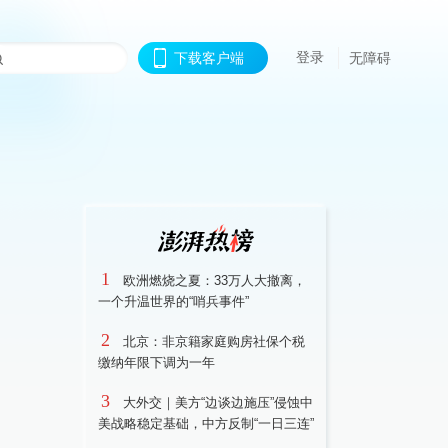
登录
下载客户端
无障碍
1
欧洲燃烧之夏：33万人大撤离，
一个升温世界的“哨兵事件”
2
北京：非京籍家庭购房社保个税
缴纳年限下调为一年
3
大外交｜美方“边谈边施压”侵蚀中
美战略稳定基础，中方反制“一日三连”