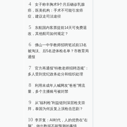
4
女子称丰胸术9个月后确诊乳腺
癌，医美机构：手术不可能引发癌
症，建议走司法途径
5
东航国内客票提前14天可免费退
改，其他航司如何规定？
6
佛山一中学教师招聘笔试前13名
被淘汰、后5名进体检名单？市教育局
通报
7
官方再通报“特教老师招聘违规”：
多人受到党纪政务处分和组织处理
8
利用未成年人喊网友“爸爸”博流
量，多个主播账号被封禁
9
从“福利枪”利益链到深层枪支崇
拜，泰国为何反复上演枪击悲剧？
10
李开复：AI时代，人的优势在“右
脑”，做出数据不能预测的事情