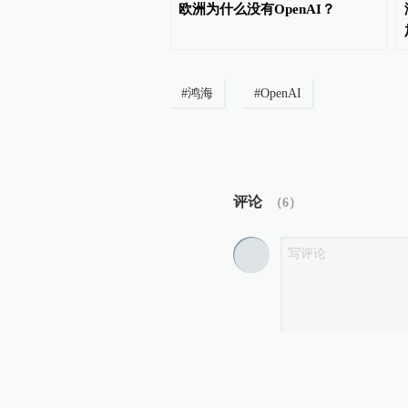
美军花了几个亿打伊朗涂
欧洲为什么没有OpenAI？
AI
#
鸿海
#
OpenAI
评论
（
6
）