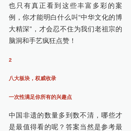
就像新疆柯尔克孜族的英雄史诗《玛
纳斯》，几十万行的篇幅，唱八代英
雄传奇，一听就让人热血沸腾，仿佛
看见骏马奔驰在高原！
华南地区的非遗将热闹喜庆的“嗨点”直
接拉满，表现了岭南文化中敢为人
先、勇于冒险的精神！
比如开头提到的高桩舞狮，舞狮人要
跳上2米多高的梅花桩，完成翻滚、跳
跃、倒立等高难度动作。这哪是舞