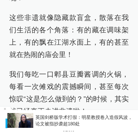
定！
咱“郫县豆瓣酱”也是正宗非遗！它的制
作过程要经过好几个月甚至一年，还
要看天气、看温度，老师傅得凭经验
听声音、闻味道来判断发酵程度。
如果你喜欢做手工，要不要挑战一下
被称为“燕京八绝”之一的花丝镶嵌技
术？
英国剑桥版学术打假：明星教授卷入造假风波，
首先要将金、银拉成比发丝还细
P
论文被指抄袭超180处
的“丝”，最细仅0.2毫米，而且全靠镊