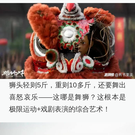
狮头轻则5斤，重则10多斤，还要舞出
喜怒哀乐——这哪是舞狮？这根本是
极限运动+戏剧表演的综合艺术！