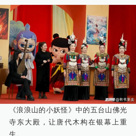
《浪浪山的小妖怪》中的五台山佛光
寺东大殿，让唐代木构在银幕上重
生。