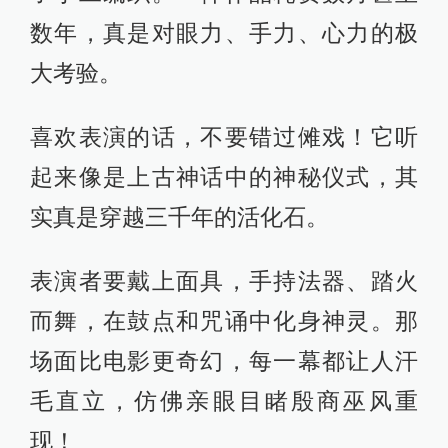
不管你是美食爱好者、传统戏曲迷、
手工达人，还是就爱凑热闹过节，都
能在非遗里找到自己的心头好！
喜欢看建筑？那你听过“撒拉族篱笆
楼”吗？
这种来自青海的民居不用砖和水泥，
直接用柳条、杨木编成墙，再抹上泥
巴，冬暖夏凉还防震！整栋楼不用一
根钉子，全凭传统榫卯和编织技艺搞