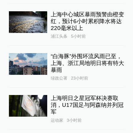
上海中心城区暴雨预警由橙变
红，预计6小时累积降水将达
220毫米以上
浦江头条
5小时前
“白海豚”外围环流风雨已至，
上海、浙江局地明日将有特大
暴雨
绿政公署
23小时前
上海明日之星冠军杯决赛取
消，U17国足与阿森纳并列冠
军
运动家
3小时前