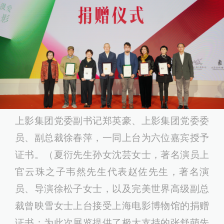
上影集团党委副书记郑英豪、上影集团党委委
员、副总裁徐春萍，一同上台为六位嘉宾授予
证书。（夏衍先生孙女沈芸女士，著名演员上
官云珠之子韦然先生代表赵佐先生，著名演
员、导演徐松子女士，以及完美世界高级副总
裁曾映雪女士上台接受上海电影博物馆的捐赠
证书；为此次展览提供了极大支持的张舒萌先