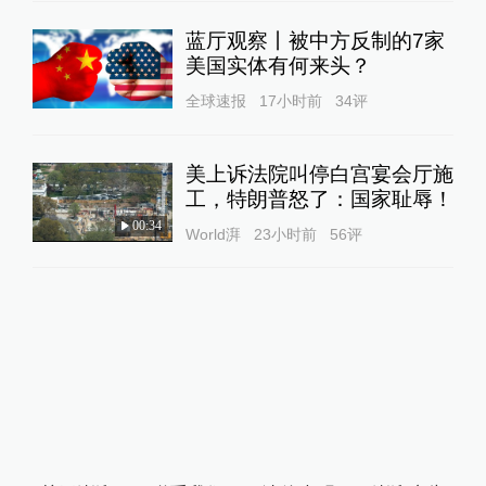
蓝厅观察丨被中方反制的7家
美国实体有何来头？
全球速报
17小时前
34
评
美上诉法院叫停白宫宴会厅施
工，特朗普怒了：国家耻辱！
00:34
World湃
23小时前
56
评