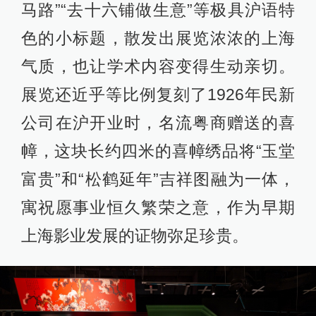
马路”“去十六铺做生意”等极具沪语特
色的小标题，散发出展览浓浓的上海
气质，也让学术内容变得生动亲切。
展览还近乎等比例复刻了1926年民新
公司在沪开业时，名流粤商赠送的喜
幛，这块长约四米的喜幛绣品将“玉堂
富贵”和“松鹤延年”吉祥图融为一体，
寓祝愿事业恒久繁荣之意，作为早期
上海影业发展的证物弥足珍贵。