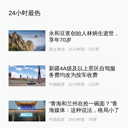
24小时最热
永和豆浆创始人林炳生逝世，
享年70岁
港台来信
21小时前
147
评
新疆4A级及以上景区自驾服
务费均改为按车收费
中国政库
22小时前
122
评
“青海和兰州在抢一碗面？”青
海媒体：这种说法，格局小了
中国政库
19小时前
78
评