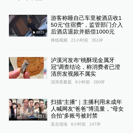
游客称睡自己车里被酒店收1
50元“住宿费”，监管部门介入
后酒店退款并赔偿1000元
00:19
锋线视频
21小时前
351
评
泸溪河发布“桃酥现金属牙
冠”调查结论，称消费者已澄
清所发视频不属实
澎湃质量观
8小时前
260
评
扫描“主播”｜主播利用未成年
人喊网友“爸爸”博流量，“母女
合拍”多账号被封禁
1
直击现场
8小时前
147
评