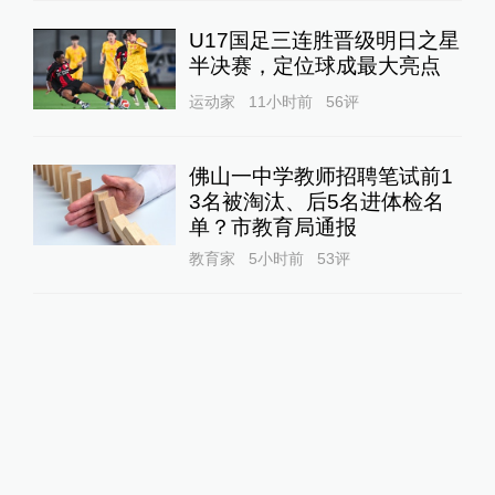
U17国足三连胜晋级明日之星
半决赛，定位球成最大亮点
运动家
11小时前
56
评
佛山一中学教师招聘笔试前1
3名被淘汰、后5名进体检名
单？市教育局通报
教育家
5小时前
53
评