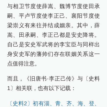
与相卫节度使薛嵩、魏博节度使田承
嗣、平卢节度使李正己、襄阳节度使
梁崇义有来往并结成姻亲。其中，薛
嵩、田承嗣、李正己都是安史降将。
自己是安史军武将的李宝臣与同样出
身安史军的藩帅们存在联姻关系这一
点值得注意。
而且，《旧唐书·李正己传》与〔史料
1〕相关联，也有以下记载：
〔史料2〕初有淄、青、齐、海、登、