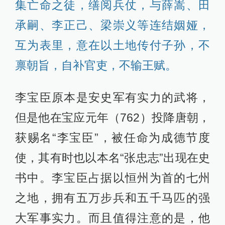
集亡命之徒，缮阅兵仗，与薛嵩、田
承嗣、李正己、梁崇义等连结姻娅，
互为表里，意在以土地传付子孙，不
禀朝旨，自补官吏，不输王赋。
李宝臣原本是安史军有实力的武将，
但是他在宝应元年（762）投降唐朝，
获赐名“李宝臣”，被任命为成德节度
使，其有时也以本名“张忠志”出现在史
书中。李宝臣占据以恒州为首的七州
之地，拥有五万步兵和五千马匹的强
大军事实力。而且值得注意的是，他