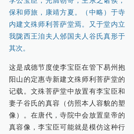
李公宝臣，光膺朝寄，主东之诸侯，
保和师旅，康靖方夏。（中略）于寺
内建文殊师利菩萨堂焉。又于堂内立
我陇西王洎夫人邠国夫人谷氏真形于
其次。
这是成德节度使李宝臣在管下易州抱
阳山的定惠寺新建文殊师利菩萨堂的
记载。文殊菩萨堂中放置有李宝臣和
妻子谷氏的真容（仿照本人容貌的塑
像）。在唐代，寺院中会放置皇帝的
真容像，李宝臣可能就是模仿这种行