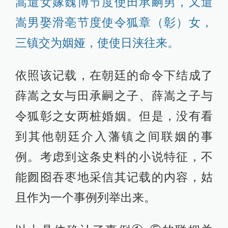
嵩遣女嫁魏博节度使田承嗣男，又遣
嵩男娶滑亳节度使令狐章（彰）女，
三镇交为姻娅，使使日浃往来。
依照该记载，在朝廷的命令下结成了
薛嵩之女与田承嗣之子、薛嵩之子与
令狐彰之女两桩婚姻。但是，没有看
到其他朝廷介入藩镇之间联姻的事
例。考虑到这条史料的小说特征，不
能囫囵吞枣地采信其记载的内容，姑
且作为一个事例列举出来。