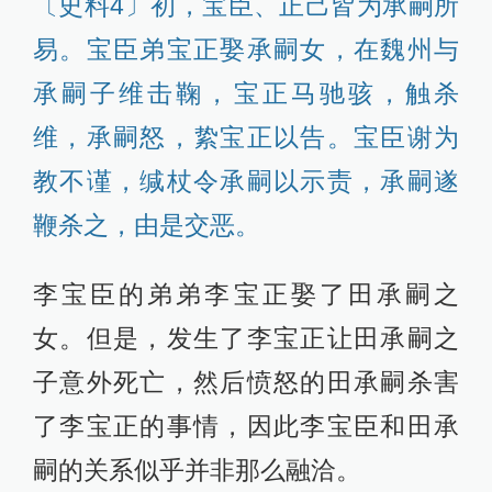
〔史料4〕初，宝臣、正己皆为承嗣所
易。宝臣弟宝正娶承嗣女，在魏州与
承嗣子维击鞠，宝正马驰骇，触杀
维，承嗣怒，絷宝正以告。宝臣谢为
教不谨，缄杖令承嗣以示责，承嗣遂
鞭杀之，由是交恶。
李宝臣的弟弟李宝正娶了田承嗣之
女。但是，发生了李宝正让田承嗣之
子意外死亡，然后愤怒的田承嗣杀害
了李宝正的事情，因此李宝臣和田承
嗣的关系似乎并非那么融洽。