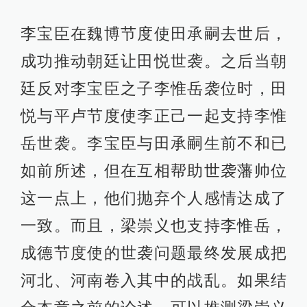
李宝臣在魏博节度使田承嗣去世后，
成功推动朝廷让田悦世袭。之后当朝
廷反对李宝臣之子李惟岳袭位时，田
悦与平卢节度使李正己一起支持李惟
岳世袭。李宝臣与田承嗣生前不和已
如前所述，但在互相帮助世袭藩帅位
这一点上，他们抛弃个人感情达成了
一致。而且，梁崇义也支持李惟岳，
成德节度使的世袭问题最终发展成把
河北、河南卷入其中的战乱。如果结