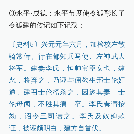
③永平-成德：永平节度使令狐彰长子
令狐建的传记如下记载：
〔史料5〕兴元元年六月，加检校左散
骑常侍、行在都知兵马使、左神武大
将军。建妻李氏，恒帅宝臣女也，建
恶，将弃之，乃诬与佣教生邢士伦奸
通。建召士伦榜杀之，因逐其妻。士
伦母闻，不胜其痛，卒。李氏奏请按
劾，诏令三司诘之。李氏及奴婢款
证，被诬颇明白，建方自首伏。