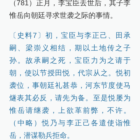
（781）正月，李宝臣去世后，其子李
惟岳向朝廷寻求世袭之际的事情。
〔史料7〕初，宝臣与李正己、田承
嗣、梁崇义相结，期以土地传之子
孙。故承嗣之死，宝臣力为之请于
朝，使以节授田悦，代宗从之。悦初
袭位，事朝廷礼甚恭，河东节度使马
燧表其必反，请先为备。至是悦屡为
惟岳请继袭，上欲革前弊，不许。
（中略）悦乃与李正己各遣使诣惟
岳，潜谋勒兵拒命。