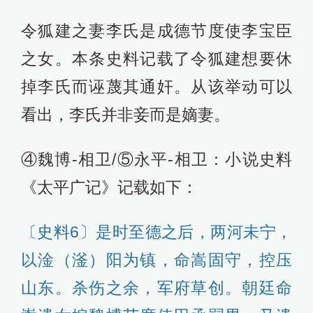
令狐建之妻李氏是成德节度使李宝臣
之女。本条史料记载了令狐建想要休
掉李氏而诬蔑其通奸。从该举动可以
看出，李氏并非妾而是嫡妻。
④魏博-相卫/⑤永平-相卫：小说史料
《太平广记》记载如下：
〔史料6〕是时至德之后，两河未宁，
以淦（滏）阳为镇，命嵩固守，控压
山东。杀伤之余，军府草创。朝廷命