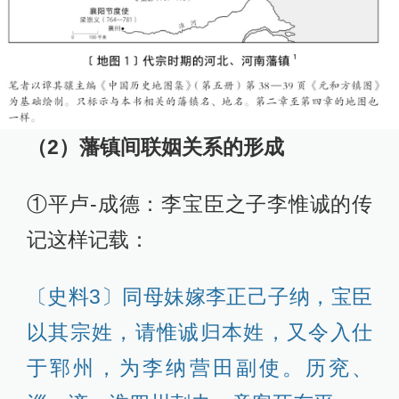
（2）藩镇间联姻关系的形成
①平卢-成德：李宝臣之子李惟诚的传
记这样记载：
〔史料3〕同母妹嫁李正己子纳，宝臣
以其宗姓，请惟诚归本姓，又令入仕
于郓州，为李纳营田副使。历兖、