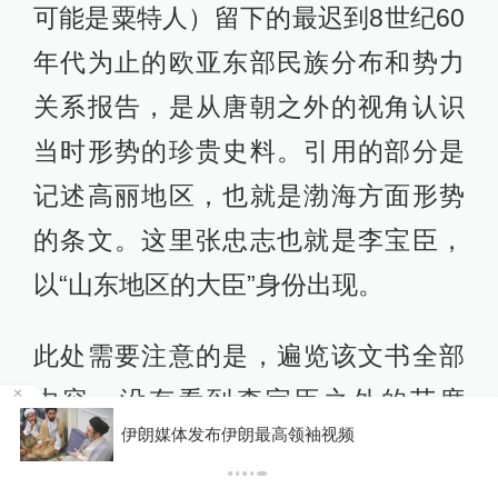
可能是粟特人）留下的最迟到8世纪60
年代为止的欧亚东部民族分布和势力
关系报告，是从唐朝之外的视角认识
当时形势的珍贵史料。引用的部分是
记述高丽地区，也就是渤海方面形势
的条文。这里张忠志也就是李宝臣，
以“山东地区的大臣”身份出现。
此处需要注意的是，遍览该文书全部
内容，没有看到李宝臣之外的节度
某
伊朗媒体发布伊朗最高领袖视频
使。尽管提到了渤海方面的情况，但
在唐朝北边最靠近渤海且与之有紧密