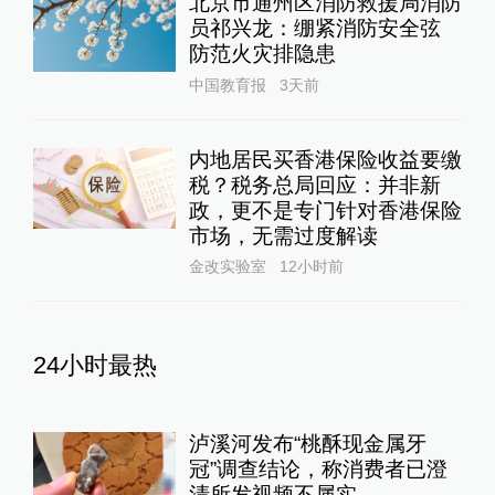
北京市通州区消防救援局消防
员祁兴龙：绷紧消防安全弦
防范火灾排隐患
中国教育报
3天前
内地居民买香港保险收益要缴
税？税务总局回应：并非新
政，更不是专门针对香港保险
市场，无需过度解读
金改实验室
12小时前
24小时最热
泸溪河发布“桃酥现金属牙
冠”调查结论，称消费者已澄
清所发视频不属实