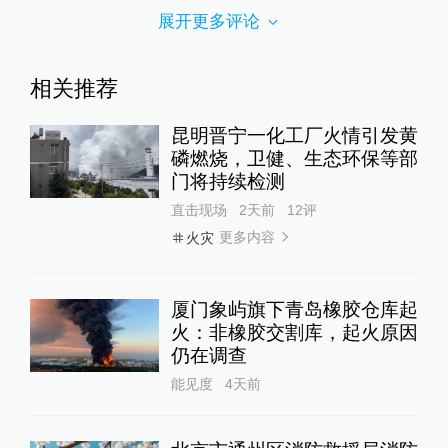
展开更多评论
相关推荐
昆明晋宁一化工厂火情引发黄
磷燃烧，卫健、生态环保等部
门将持续检测
直击现场
2天前
12
评
更多内容
火灾
厦门象屿旗下青岛橡胶仓库起
火：非橡胶交割库，起火原因
仍在调查
能见度
4天前