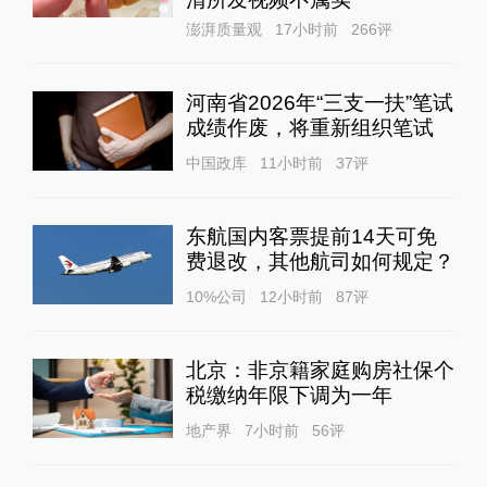
澎湃质量观
17小时前
266
评
河南省2026年“三支一扶”笔试
成绩作废，将重新组织笔试
中国政库
11小时前
37
评
东航国内客票提前14天可免
费退改，其他航司如何规定？
10%公司
12小时前
87
评
北京：非京籍家庭购房社保个
税缴纳年限下调为一年
地产界
7小时前
56
评