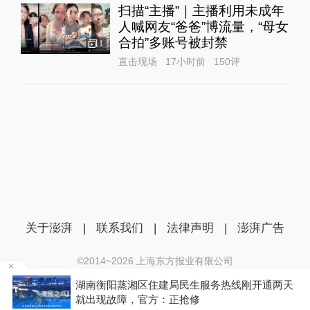
扫描“主播”｜主播利用未成年
人喊网友“爸爸”博流量，“母女
合拍”多账号被封禁
1
直击现场
17小时前
150
评
关于澎湃
|
联系我们
|
法律声明
|
澎湃广告
©2014~
2026
上海东方报业有限公司
沪ICP证：沪B2-20170116 | 沪ICP备14003370号
为
湖南衡阳蒸湘区住建局民生服务热线刚开通两天
互联网新闻信息服务许可证：31120170006
就出现故障，官方：正抢修