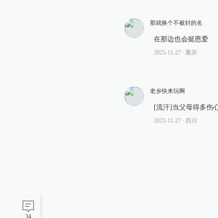
那就换个不被封的名
在那边也会挺恩爱
2025-11-27
∙ 重庆
老乡快来玩啊
[流汗]当父母得多伤
2025-11-27
∙ 四川
34