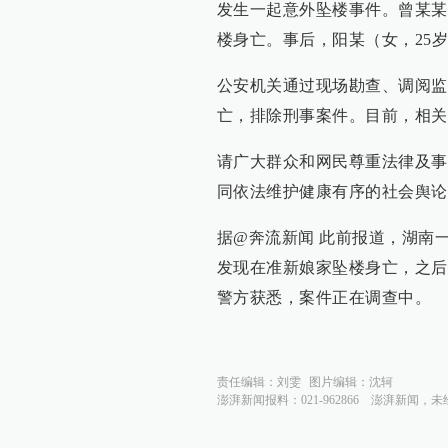
发生一起意外坠楼事件。曾某某
楼身亡。事后，阳某（女，25
公安机关通过现场勘查、调阅监
亡，排除刑事案件。目前，相关
请广大群众和网民尊重法律及事
同依法维护健康有序的社会舆论
据@奔流新闻 此前报道，湖南一
发现在准新娘家坠楼身亡，之后
警方获悉，案件正在调查中。
责任编辑：
刘雯
图片编辑：
沈轲
澎湃新闻报料：021-962866
澎湃新闻，未