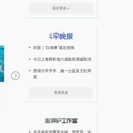
展开更多
封面｜“白海豚”逼近浙闽
今日上海两机场六成航班调减取消
西湖大学开学，施一公提及王虹邓
昱
官方通报卫生巾疑现虫卵：对涉
80岁长沙插画家蔡皋获
查看更多
事企业开展核查
生奖，湖南日报头版刊
字长文
乒乓嘉年华覆盖全城，邓亚萍：这