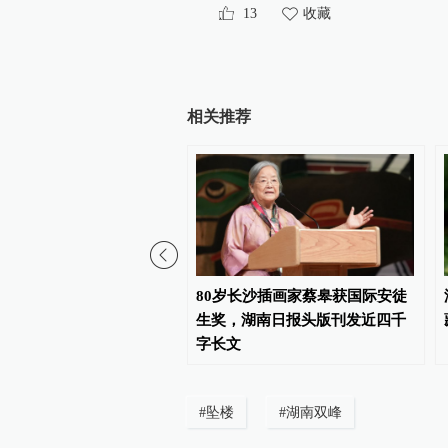
13
收藏
相关推荐
报卫生巾疑现虫卵：对涉
80岁长沙插画家蔡皋获国际安徒
开展核查
生奖，湖南日报头版刊发近四千
字长文
#
坠楼
#
湖南双峰