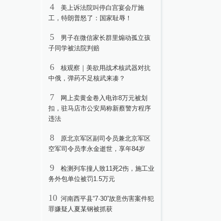
4
美上诉法院叫停白宫宴会厅施
工，特朗普怒了：国家耻辱！
5
男子在微信家长群里煽动孤立孩
子同学被法院判赔
6
核观察｜美欲用战术核武器对抗
中俄，弹药不足核武来凑？
7
网上卖黄金卷入电诈8万元被划
扣，驻马店市公安局称新蔡警方程序
违法
8
原北京军区副司令员兼北京军区
空军司令员李永金逝世，享年84岁
9
检测列车撞人致11死2伤，施工业
务外包单位被罚1.5万元
10
河南西平县“7·30”故意伤害案件犯
罪嫌疑人夏某钢被抓获