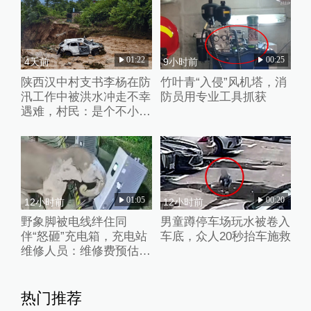
01:22
00:25
4天前
9小时前
陕西汉中村支书李杨在防
竹叶青“入侵”风机塔，消
汛工作中被洪水冲走不幸
防员用专业工具抓获
遇难，村民：是个不小的
打击
01:05
00:20
12小时前
12小时前
野象脚被电线绊住同
男童蹲停车场玩水被卷入
伴“怒砸”充电箱，充电站
车底，众人20秒抬车施救
维修人员：维修费预估2
万元
热门推荐