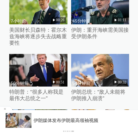
00:26
01:11
7小时前
45分钟前
美国财长贝森特：霍尔木
伊朗：重开海峡需美国接
兹海峡将逐步失去战略重
受伊朗条件
要性
00:51
00:32
50分钟前
54分钟前
特朗普：“很多人称我是
伊朗总统：“敌人未能将
最伟大总统之一”
伊朗推入崩溃”
某
伊朗媒体发布伊朗最高领袖视频
01:14
00:10