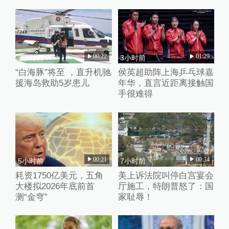
00:22
01:29
3小时前
3小时前
“白海豚”将至 ，直升机驰
侯英超助阵上海乒乓球嘉
援海岛救助5岁患儿
年华，直言近距离接触国
手很难得
00:21
00:34
5小时前
7小时前
耗资1750亿美元，五角
美上诉法院叫停白宫宴会
大楼拟2026年底前首
厅施工，特朗普怒了：国
测“金穹”
家耻辱！