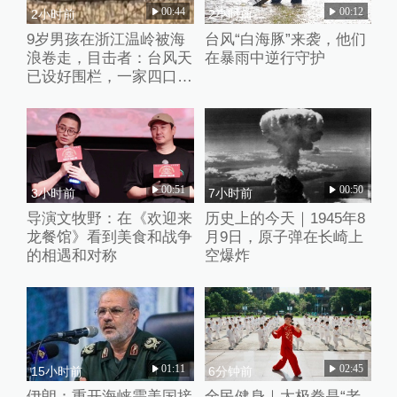
00:44
00:12
2小时前
2小时前
9岁男孩在浙江温岭被海
台风“白海豚”来袭，他们
浪卷走，目击者：台风天
在暴雨中逆行守护
已设好围栏，一家四口翻
入时保安曾喊话劝阻
00:51
00:50
3小时前
7小时前
导演文牧野：在《欢迎来
历史上的今天｜1945年8
龙餐馆》看到美食和战争
月9日，原子弹在长崎上
的相遇和对称
空爆炸
01:11
02:45
15小时前
6分钟前
伊朗：重开海峡需美国接
全民健身｜太极拳是“老