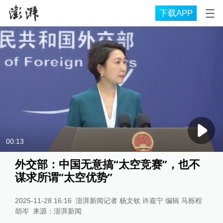
下载APP
00:13
外交部：中国无意搞“太空竞赛”，也不
谋求所谓“太空优势”
2025-11-28 16:16
澎湃新闻记者 杨文钦 许嘉宁 编辑 马栎程
胡岑
来源：
澎湃新闻