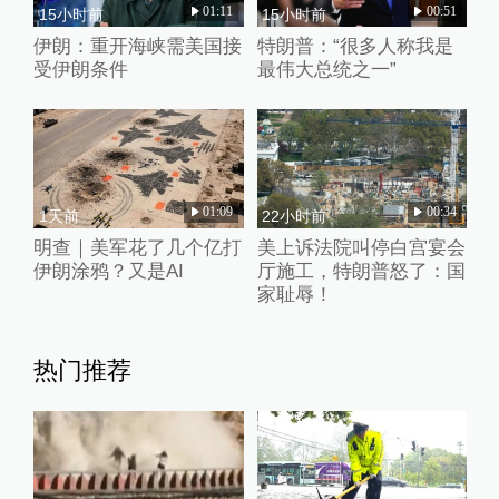
01:11
00:51
15小时前
15小时前
伊朗：重开海峡需美国接
特朗普：“很多人称我是
受伊朗条件
最伟大总统之一”
01:09
00:34
1天前
22小时前
明查｜美军花了几个亿打
美上诉法院叫停白宫宴会
伊朗涂鸦？又是AI
厅施工，特朗普怒了：国
家耻辱！
热门推荐