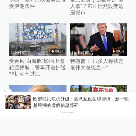
受伊朗条件
人拳”？它正悄然改变这
座城市
00:17
00:51
1小时前
15小时前
受台风“白海豚”影响上海
特朗普：“很多人称我是
轮渡停航，警车开道护送
最伟大总统之一”
非机动车过江
车
欧盟移民危机升级：西意互设边境管控，新一轮
越境潮的虚假信息蔓延
00:32
01:14
15小时前
15小时前
伊朗总统：“敌人未能将
日本抗议者：日本社会应
伊朗推入崩溃”
直面历史问题、反省侵略
历史