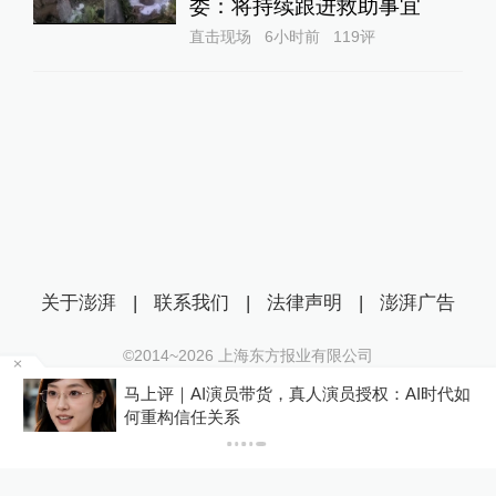
委：将持续跟进救助事宜
直击现场
6小时前
119
评
关于澎湃
|
联系我们
|
法律声明
|
澎湃广告
©2014~
2026
上海东方报业有限公司
沪ICP证：沪B2-20170116 | 沪ICP备14003370号
某
马上评｜AI演员带货，真人演员授权：AI时代如
互联网新闻信息服务许可证：31120170006
何重构信任关系
沪公网安备 31010602000299号