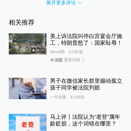
展开更多评论
相关推荐
美上诉法院叫停白宫宴会厅施
工，特朗普怒了：国家耻辱！
00:34
World湃
2小时前
更多内容
法院
男子在微信家长群里煽动孤立
孩子同学被法院判赔
一号专案
3小时前
马上评丨法院认为“老登”属年
龄贬损，这个词错在哪里？