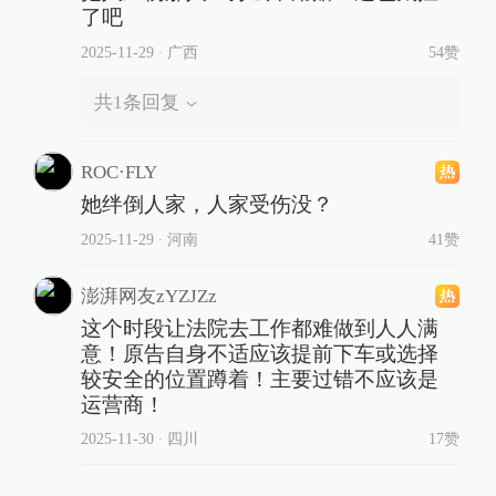
了吧
2025-11-29
∙ 广西
54赞
共
1
条回复
ROC·FLY
她绊倒人家，人家受伤没？
2025-11-29
∙ 河南
41赞
澎湃网友zYZJZz
这个时段让法院去工作都难做到人人满
意！原告自身不适应该提前下车或选择
较安全的位置蹲着！主要过错不应该是
运营商！
2025-11-30
∙ 四川
17赞