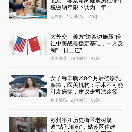
北京：非京籍家庭购房社保个
税缴纳年限下调为一年
地产界
21小时前
100
评
大外交｜美方“边谈边施压”侵
蚀中美战略稳定基础，中方反
制“一日三连”
大国外交
23小时前
47
评
女子称丰胸术9个月后确诊乳
腺癌，医美机构：手术不可能
引发癌症，建议走司法途径
直击现场
20小时前
59
评
苏州平江历史街区老树疑
遭“钻孔灌药”，姑苏区住建