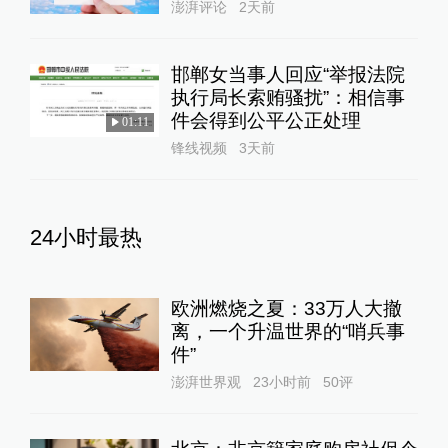
澎湃评论
2天前
邯郸女当事人回应“举报法院
执行局长索贿骚扰”：相信事
件会得到公平公正处理
01:11
锋线视频
3天前
24小时最热
欧洲燃烧之夏：33万人大撤
离，一个升温世界的“哨兵事
件”
澎湃世界观
23小时前
50
评