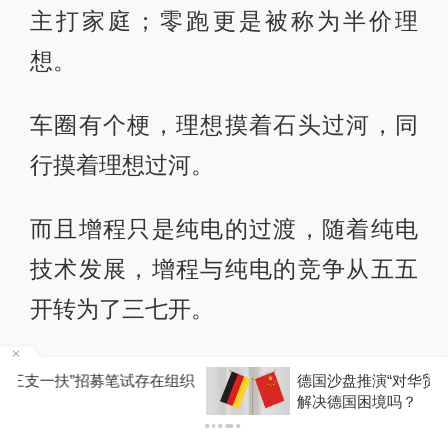
主打家庭；零跑更是被称为半价理
想。
车圈有个梗，理想摸着石头过河，同
行摸着理想过河。
而且增程只是纯电的过渡，随着纯电
技术发展，增程与纯电的竞争从五五
开转为了三七开。
这就导致理想护城河不断降低，前三
织
德国沙盘推演“对华贸易战”：寻找中国“软肋”就能
解决德国困境吗？
首季度又扭盈为亏。