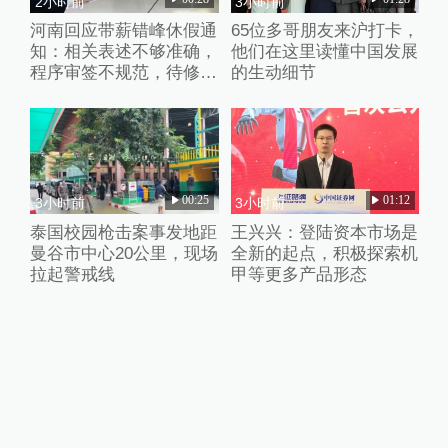
2小时前
3小时前
河南回应带薪错峰休假通
65位多哥朋友来沪打卡，
知：相关表述不够准确，
他们在这里读懂中国发展
程序审签不规范，待修改
的生动细节
后予以印发
00:25
01:12
3小时前
3小时前
泰国校园枪击案事发地距
王兴兴：登陆资本市场是
曼谷市中心20公里，现场
全新的起点，积极探索机
拉起警戒线
甲等更多产品形态