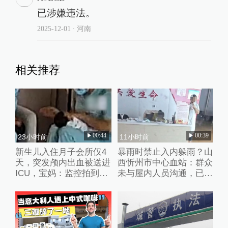
已涉嫌违法。
2025-12-01
∙ 河南
相关推荐
00:44
00:39
23小时前
11小时前
新生儿入住月子会所仅4
暴雨时禁止入内躲雨？山
天，突发颅内出血被送进
西忻州市中心血站：群众
ICU，宝妈：监控拍到护
未与屋内人员沟通，已批
理人员扇婴儿耳光
评教育工作人员