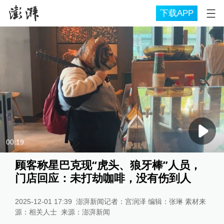
下载APP
00:19
顾客称星巴克现“虎头、狼牙棒”人员，
门店回应：未打劫咖啡，没有伤到人
2025-12-01 17:39
澎湃新闻记者：宫润泽 编辑：张琳 素材来
源：相关人士
来源：
澎湃新闻