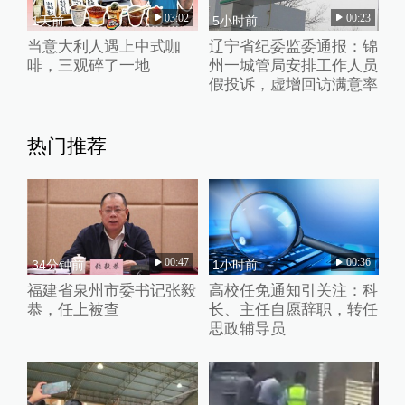
03:02
00:23
1天前
5小时前
当意大利人遇上中式咖
辽宁省纪委监委通报：锦
啡，三观碎了一地
州一城管局安排工作人员
假投诉，虚增回访满意率
热门推荐
00:47
00:36
34分钟前
1小时前
福建省泉州市委书记张毅
高校任免通知引关注：科
恭，任上被查
长、主任自愿辞职，转任
思政辅导员