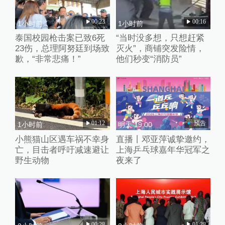
00:23
00:16
1小时前
1小时前
泰国校园枪击案已致6死
“当时没多想，只想赶紧
23伤，总理阿努廷到场致
灭火”，商铺突发险情，
歉，“非常悲痛！”
他们秒变“消防员”
01:12
预告
1小时前
明天 19:00
小熊猫山区遇车祸不幸身
直播丨邓亚萍诚挚邀约，
亡，目击者呼吁减速避让
上海乒乓球嘉年华冠军之
野生动物
夜来了
00:28
01:28