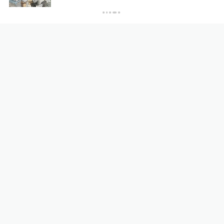
2025-12-05
∙ 上海
我不知道你是谁
在中国游玩大好河山不香吗
2025-12-03
∙ 上海
展开更多评论
相关推荐
日本首相高市早苗就“无核三
原则”的表态含糊其辞
全球速报
4小时前
玉渊谭天丨一个中国新税号引