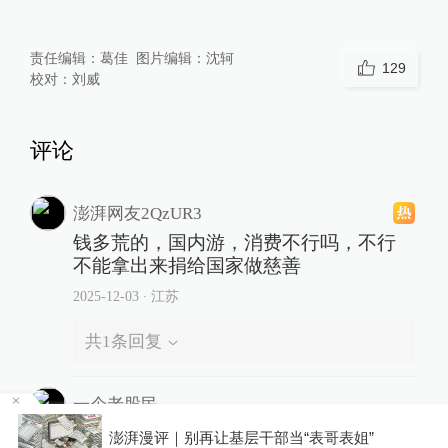
责任编辑：
葛佳
图片编辑：
沈轲
129
校对：
刘威
评论
澎湃网友2QzUR3
钱多荒的，国内游，消费不行吗，不行
不能拿出来捐给国家做慈善
2025-12-03
∙ 江苏
共
1
条回复
一个老股民
就在中国游最好！
子？
澎湃漫评｜别再让基层干部当“表哥表姐”