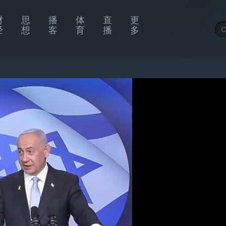
财
思
播
体
直
更
经
想
客
育
播
多