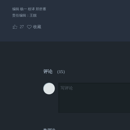
编辑 杨一 校译 郑舒雁
责任编辑：
王靓
27
收藏
评论
（
15
）