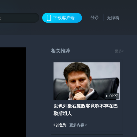
登录
下载客户端
无障碍
相关推荐
更多>
00:27
以色列极右翼政客竟称不存在巴
勒斯坦人
#
以色列
更多内容 >