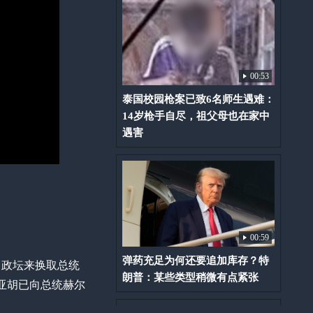
00:53
泰国校园枪案已致6名师生遇难：
14岁枪手自尽，祖父母也在家中
遇害
00:59
弹药充足为何还要追加库存？特
出政坛来换取总统
朗普：某些类型稍微有点紧张
亚胡已向总统赫尔