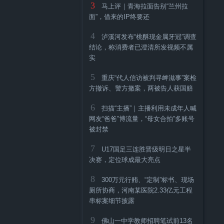
3
马上评｜青海拉面告别“兰州拉
面”，借来的IP终要还
4
泸溪河发布“桃酥现金属牙冠”调查
结论，称消费者已澄清所发视频不属
实
5
重庆“代人信访被判寻衅滋事”案检
方撤诉、警方撤案，两被告人获国赔
6
扫描“主播”｜主播利用未成年人喊
网友“爸爸”博流量，“母女合拍”多账号
被封禁
7
U17国足三连胜晋级明日之星半
决赛，定位球成最大亮点
8
300万元行贿、“定制”标书、现场
厕所协商，河南某医院2.33亿元工程
串标案细节披露
9
佛山一中学教师招聘笔试前13名