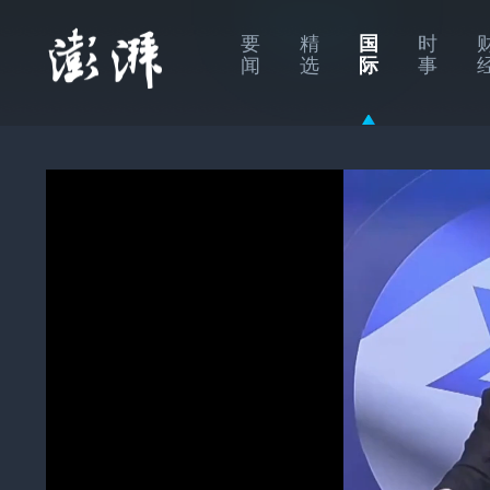
要
精
国
时
闻
选
际
事