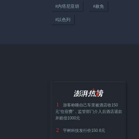
#
内塔尼亚胡
#
赦免
#
以色列
00:27
特朗普：只要战争一结束我们就
能再看到“油价压得很低”的日
子，伊朗撑不了多久
03:56
1
游客称睡自己车里被酒店收150
元“住宿费”，监管部门介入后酒店退款
释疑｜建多少数据中心才够？美
并赔偿1000元
国AI基建热潮撞上“社区保卫战”
2
宇树科技发行价150.8元