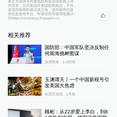
本文为澎湃号作者或机构在澎湃新闻上传
并发布，仅代表该作者或机构观点，不代
表澎湃新闻的观点或立场，澎湃新闻仅提
供信息发布平台。申请澎湃号请用电脑访
问https://renzheng.thepaper.cn。
相关推荐
国防部：中国军队坚决反制任
何闹海挑衅图谋
澎湃防务
1小时前
玉渊谭天丨一个中国新税号引
发美国大焦虑
自贸区连线
1天前
顾彬：从22岁爱上李白，到8