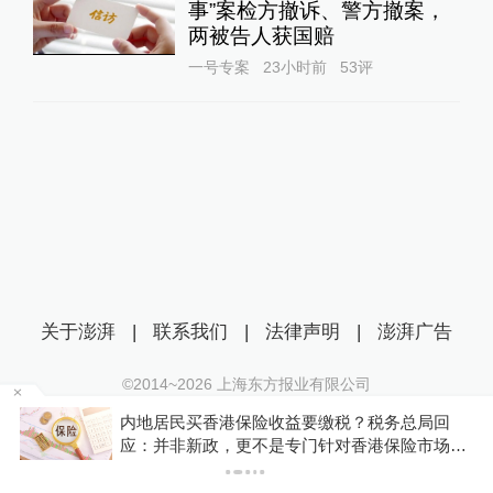
事”案检方撤诉、警方撤案，
两被告人获国赔
一号专案
23小时前
53
评
关于澎湃
|
联系我们
|
法律声明
|
澎湃广告
©2014~
2026
上海东方报业有限公司
沪ICP证：沪B2-20170116 | 沪ICP备14003370号
河南公安机关查实“三支一扶”招募笔试存在组织
互联网新闻信息服务许可证：31120170006
，
作弊犯罪行为
沪公网安备 31010602000299号