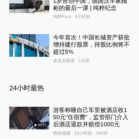
1岁告别中国，德国汉学家顾
彬的最后一课 | 纯粹纪念
纯粹Pura
4小时前
今年首次！中国长城资产获批
增持建行股票，持股比例将不
超过5%
金改实验室
1天前
24小时最热
游客称睡自己车里被酒店收1
50元“住宿费”，监管部门介入
后酒店退款并赔偿1000元
00:19
锋线视频
19小时前
345
评