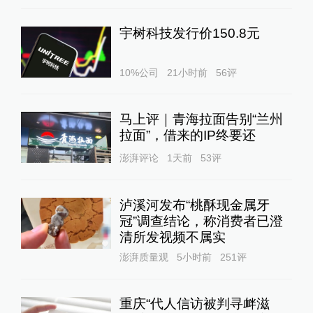
宇树科技发行价150.8元
10%公司
21小时前
56
评
马上评｜青海拉面告别“兰州
拉面”，借来的IP终要还
澎湃评论
1天前
53
评
泸溪河发布“桃酥现金属牙
冠”调查结论，称消费者已澄
清所发视频不属实
澎湃质量观
5小时前
251
评
重庆“代人信访被判寻衅滋