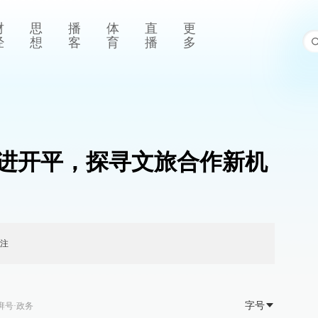
财
思
播
体
直
更
经
想
客
育
播
多
进开平，探寻文旅合作新机
注
字号
湃号·政务