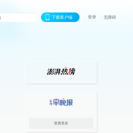
登录
下载客户端
无障碍
查看更多