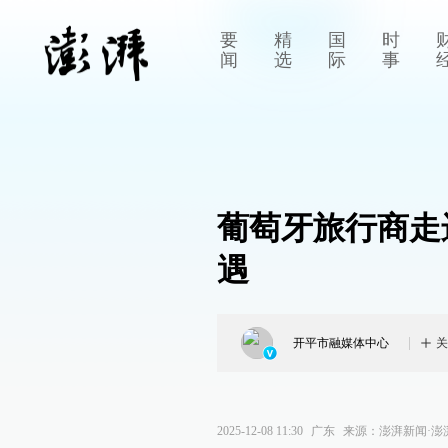
要
精
国
时
闻
选
际
事
葡萄牙旅行商走
遇
开平市融媒体中心
关
2025-12-08 11:30
广东
来源：
澎湃新闻·澎