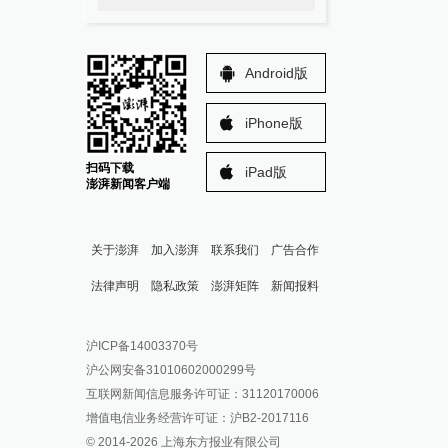
Android版
iPhone版
扫码下载
iPad版
澎湃新闻客户端
关于澎湃
加入澎湃
联系我们
广告合作
法律声明
隐私政策
澎湃矩阵
新闻报料
报料热线: 021-962866
澎湃新闻微博
沪ICP备14003370号
报料邮箱: news@thepaper.cn
澎湃新闻公众号
沪公网安备31010602000299号
澎湃新闻抖音号
互联网新闻信息服务许可证：31120170006
派生万物开放平台
增值电信业务经营许可证：沪B2-2017116
© 2014-
2026
上海东方报业有限公司
IP SHANGHAI