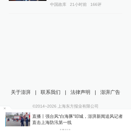
中国政库
21小时前
166
评
关于澎湃
|
联系我们
|
法律声明
|
澎湃广告
©2014~
2026
上海东方报业有限公司
沪ICP证：沪B2-20170116 | 沪ICP备14003370号
直播丨强台风“白海豚”叩城，澎湃新闻追风记者
互联网新闻信息服务许可证：31120170006
P
直击上海防汛第一线
沪公网安备 31010602000299号