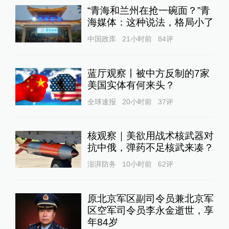
“青海和兰州在抢一碗面？”青
海媒体：这种说法，格局小了
中国政库
21小时前
84
评
蓝厅观察丨被中方反制的7家
美国实体有何来头？
全球速报
20小时前
37
评
核观察｜美欲用战术核武器对
抗中俄，弹药不足核武来凑？
澎湃防务
10小时前
62
评
原北京军区副司令员兼北京军
区空军司令员李永金逝世，享
年84岁