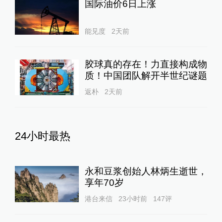
国际油价6日上涨
能见度
2天前
胶球真的存在！力直接构成物
质！中国团队解开半世纪谜题
返朴
2天前
24小时最热
永和豆浆创始人林炳生逝世，
享年70岁
港台来信
23小时前
147
评