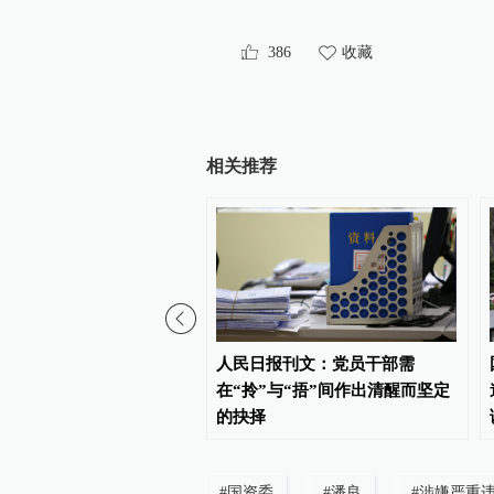
386
收藏
相关推荐
台带薪休假新政：领导干
人民日报刊文：党员干部需
头休假，推动全员应休尽
在“拎”与“捂”间作出清醒而坚定
的抉择
#
国资委
#
潘良
#
涉嫌严重