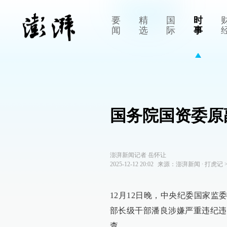
要
精
国
时
闻
选
际
事
国务院国资委原
澎湃新闻记者 岳怀让
2025-12-12 20:02
来源：
澎湃新闻
∙
打虎记
12月12日晚，中央纪委国家
部长级干部潘良涉嫌严重违纪违
查。