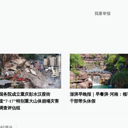
我要举报
国务院成立重庆彭水汉葭街
澎湃早晚报｜早餐湃·河南：领
道“7·17”特别重大山体崩塌灾害
干部带头休假
调查评估组
违纪违法