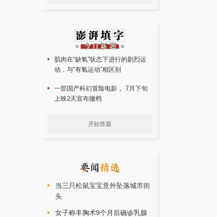
肌肉在“缺氧”状态下进行的剧烈运
动，与“有氧运动”相区别
一部国产科幻冒险电影， 7月下旬
上映2天宣布撤档
开始答题
当三只松鼠宝宝意外坠落城市街
头
女子称丰胸术9个月后确诊乳腺