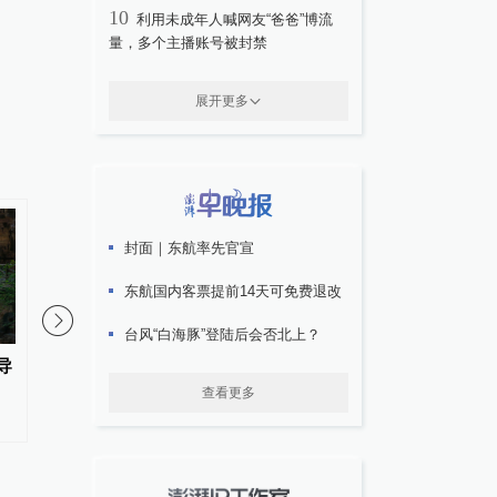
10
利用未成年人喊网友“爸爸”博流
量，多个主播账号被封禁
展开更多
封面｜东航率先官宣
东航国内客票提前14天可免费退改
台风“白海豚”登陆后会否北上？
导
河南出台带薪休假新政：领导干
人民日报刊文：党员干
部要带头休假，推动全员应休尽
在“拎”与“捂”间作出
查看更多
休
的抉择