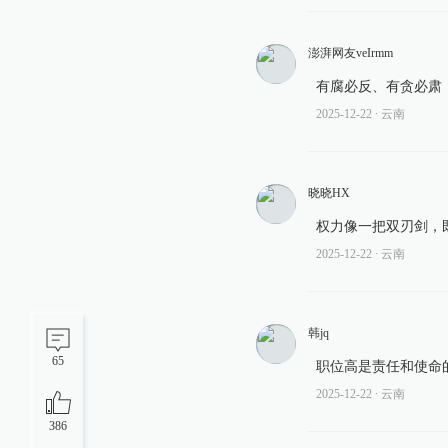
澎湃网友veIrmm
有腐必反、有贪必肃
2025-12-22
∙ 云南
晓晓HX
权力像一把双刃剑，
2025-12-22
∙ 云南
韩jq
65
职位高是责任和使命
2025-12-22
∙ 云南
386