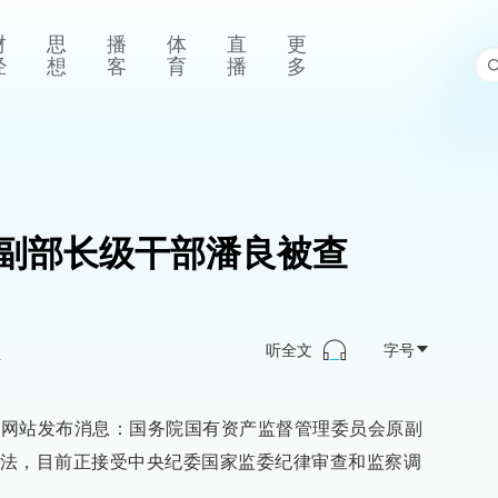
财
思
播
体
直
更
经
想
客
育
播
多
副部长级干部潘良被查
听全文
字号
>
监委网站发布消息：国务院国有资产监督管理委员会原副
法，目前正接受中央纪委国家监委纪律审查和监察调