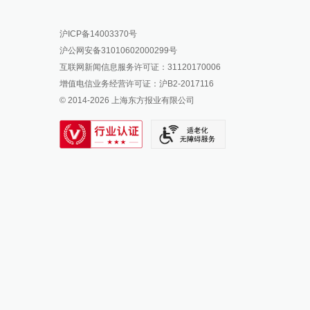
报料热线: 021-962866
澎湃新闻微博
沪ICP备14003370号
报料邮箱: news@thepaper.cn
澎湃新闻公众号
沪公网安备31010602000299号
澎湃新闻抖音号
互联网新闻信息服务许可证：31120170006
派生万物开放平台
增值电信业务经营许可证：沪B2-2017116
© 2014-
2026
上海东方报业有限公司
IP SHANGHAI
SIXTH TONE