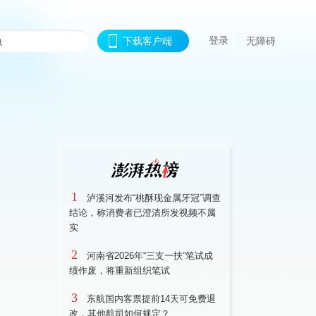
登录
下载客户端
无障碍
1
泸溪河发布“桃酥现金属牙冠”调查
结论，称消费者已澄清所发视频不属
实
2
河南省2026年“三支一扶”笔试成
绩作废，将重新组织笔试
3
东航国内客票提前14天可免费退
改，其他航司如何规定？