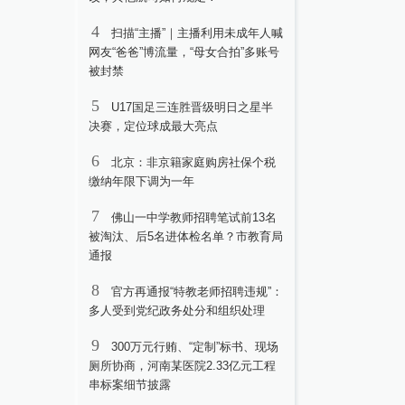
4
扫描“主播”｜主播利用未成年人喊
网友“爸爸”博流量，“母女合拍”多账号
被封禁
5
U17国足三连胜晋级明日之星半
决赛，定位球成最大亮点
6
北京：非京籍家庭购房社保个税
缴纳年限下调为一年
7
佛山一中学教师招聘笔试前13名
被淘汰、后5名进体检名单？市教育局
通报
8
官方再通报“特教老师招聘违规”：
多人受到党纪政务处分和组织处理
9
300万元行贿、“定制”标书、现场
厕所协商，河南某医院2.33亿元工程
串标案细节披露