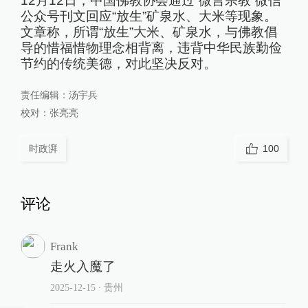
12月12日，中国佛教协会通过“微言宗教”微信
公众号刊文回应“放生”矿泉水、大米等现象。
文章称，所谓“放生”大米、矿泉水，与佛教倡
导的惜福惜物理念相背离，违背中华民族勤俭
节约的传统美德，对此坚决反对。
责任编辑：
汤宇兵
校对：
张亮亮
时政湃
100
评论
Frank
走火入魔了
2025-12-15
∙ 贵州