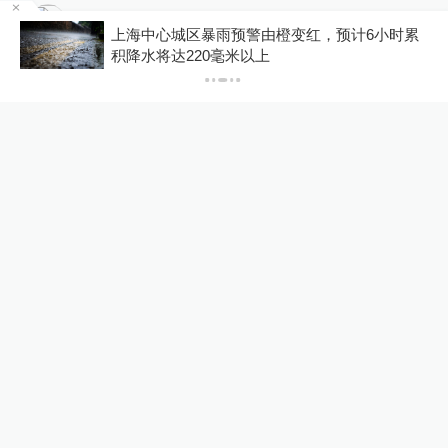
Avalon
上海中心城区暴雨预警由橙变红，预计6小时累
放生自己，功德无量
积降水将达220毫米以上
2025-12-13
∙ 浙江
1赞
马世宽
乱象！浪费粮食换不来福报！现在的人
到底是怎么了？脑袋有病吧！
2025-12-13
∙ 未知
。。
：
还会污染环境，大米倒水里会
腐烂。
2025-12-14
∙ 广东
展开更多评论