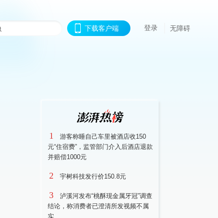
登录
下载客户端
无障碍
1
游客称睡自己车里被酒店收150
元“住宿费”，监管部门介入后酒店退款
并赔偿1000元
2
宇树科技发行价150.8元
3
泸溪河发布“桃酥现金属牙冠”调查
结论，称消费者已澄清所发视频不属
实