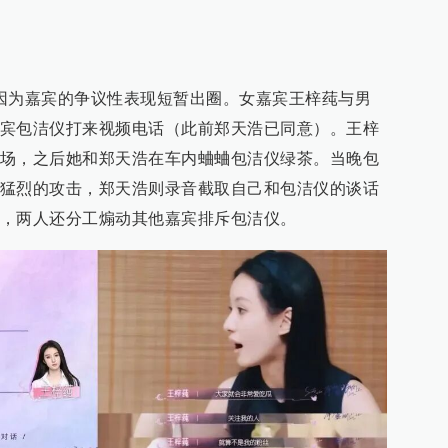
因为嘉宾的争议性表现短暂出圈。女嘉宾王梓莼与男
宾包洁仪打来视频电话（此前郑天浩已同意）。王梓
场，之后她和郑天浩在车内蛐蛐包洁仪绿茶。当晚包
猛烈的攻击，郑天浩则录音截取自己和包洁仪的谈话
，两人还分工煽动其他嘉宾排斥包洁仪。