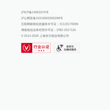
报料热线: 021-962866
澎湃新闻微博
沪ICP备14003370号
报料邮箱: news@thepaper.cn
澎湃新闻公众号
沪公网安备31010602000299号
澎湃新闻抖音号
互联网新闻信息服务许可证：31120170006
派生万物开放平台
增值电信业务经营许可证：沪B2-2017116
© 2014-
2026
上海东方报业有限公司
IP SHANGHAI
SIXTH TONE