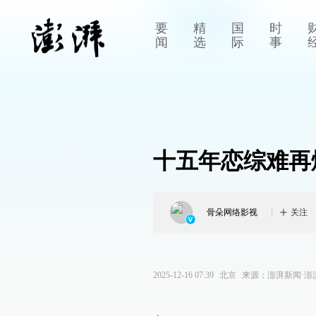
要
精
国
时
闻
选
际
事
十五年恋综难再
骨朵网络影视
关注
2025-12-16 07:39
北京
来源：
澎湃新闻·澎