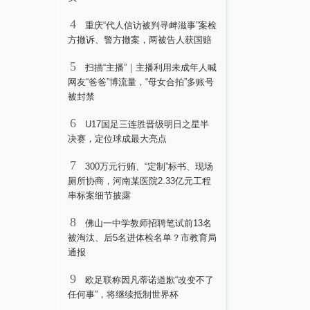
4
重庆“代人信访被判寻衅滋事”案检
方撤诉、警方撤案，两被告人获国赔
5
扫描“主播”｜主播利用未成年人喊
网友“爸爸”博流量，“母女合拍”多账号
被封禁
6
U17国足三连胜晋级明日之星半
决赛，定位球成最大亮点
7
300万元行贿、“定制”标书、现场
厕所协商，河南某医院2.33亿元工程
串标案细节披露
8
佛山一中学教师招聘笔试前13名
被淘汰、后5名进体检名单？市教育局
通报
9
欧足联称因凡蒂诺道歉“改变不了
任何事”，将继续抵制世界杯