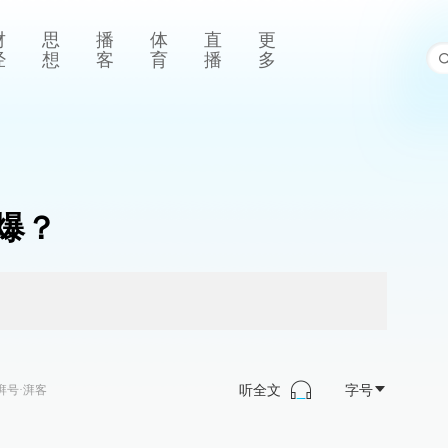
财
思
播
体
直
更
经
想
客
育
播
多
爆？
听全文
字号
湃号·湃客