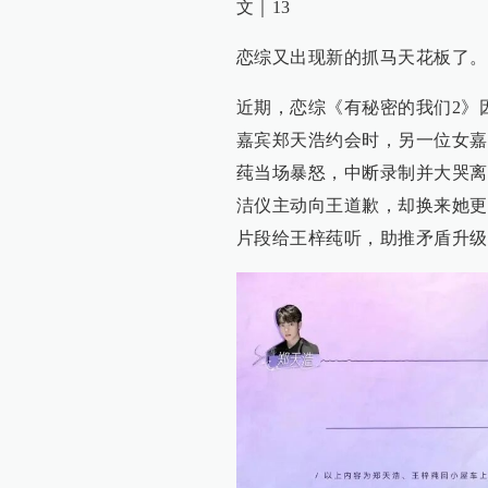
文｜13
恋综又出现新的抓马天花板了。
近期，恋综《有秘密的我们2》
嘉宾郑天浩约会时，另一位女嘉
莼当场暴怒，中断录制并大哭离
洁仪主动向王道歉，却换来她更
片段给王梓莼听，助推矛盾升级