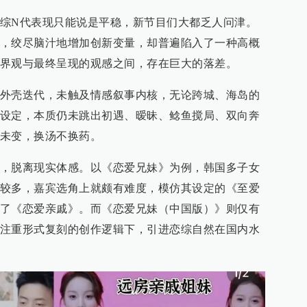
综N代表现只能说是平稳，新节目们大都乏人问津。
，绞尽脑汁地增加创新变量，却普遍陷入了一种高概
界观与最终呈现的观感之间，存在巨大的落差。
外壳迭代，未触及情感叙事内核，无论跨城、海岛的
设定，本质仍未跳出初遇、暧昧、鲶鱼搅局、双向奔
未变，换汤不换药。
，脱离现实体感。以《恋爱兄妹》为例，韩国多子女
较多，嘉宾选角上就颇有难度，模仿其设定的《至爱
了《恋爱亲戚》。而《恋爱兄妹（中国版）》则仅有
注重形式复刻的创作逻辑下，引进恋综自然在国内水