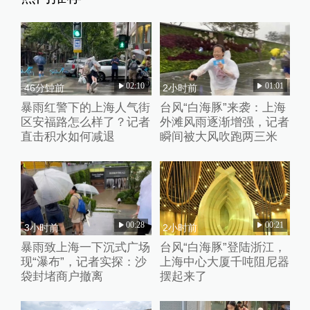
02:10
01:01
46分钟前
2小时前
暴雨红警下的上海人气街
台风“白海豚”来袭：上海
区安福路怎么样了？记者
外滩风雨逐渐增强，记者
直击积水如何减退
瞬间被大风吹跑两三米
00:28
00:21
3小时前
2小时前
暴雨致上海一下沉式广场
台风“白海豚”登陆浙江，
现“瀑布”，记者实探：沙
上海中心大厦千吨阻尼器
袋封堵商户撤离
摆起来了