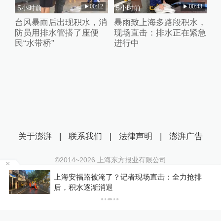
00:12
00:43
5小时前
5小时前
台风暴雨后出现积水，消
暴雨致上海多路段积水，
防员用排水管搭了座便
现场直击：排水正在紧急
民“水带桥”
进行中
关于澎湃
|
联系我们
|
法律声明
|
澎湃广告
©2014~
2026
上海东方报业有限公司
沪ICP证：沪B2-20170116 | 沪ICP备14003370号
仍
上海安福路被淹了？记者现场直击：全力抢排
互联网新闻信息服务许可证：31120170006
后，积水逐渐消退
沪公网安备 31010602000299号