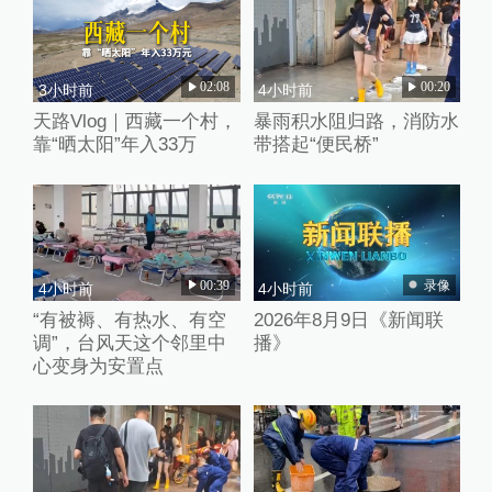
02:08
00:20
3小时前
4小时前
天路Vlog｜西藏一个村，
暴雨积水阻归路，消防水
靠“晒太阳”年入33万
带搭起“便民桥”
00:39
录像
4小时前
4小时前
“有被褥、有热水、有空
2026年8月9日《新闻联
调”，台风天这个邻里中
播》
心变身为安置点