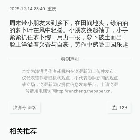
2025-12-14 23:40
重庆
周末带小朋友来到乡下，在田间地头，绿油油
的萝卜叶在风中轻摇。小朋友挽起袖子，小手
紧紧抓住萝卜缨，用力一拔，萝卜破土而出。
脸上洋溢着兴奋与自豪，劳作中感受田园乐趣
特别声明
本文为澎湃号作者或机构在澎湃新闻上传并发布，
仅代表该作者或机构观点，不代表澎湃新闻的观点
或立场，澎湃新闻仅提供信息发布平台。申请澎湃
号请用电脑访问http://renzheng.thepaper.cn。
澎湃号·湃客
129
相关推荐