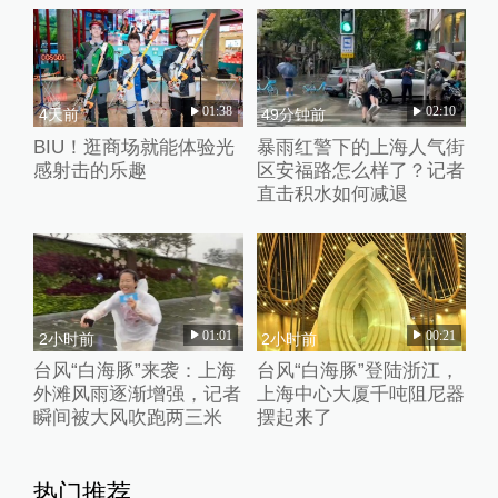
01:38
02:10
4天前
49分钟前
BIU！逛商场就能体验光
暴雨红警下的上海人气街
感射击的乐趣
区安福路怎么样了？记者
直击积水如何减退
01:01
00:21
2小时前
2小时前
台风“白海豚”来袭：上海
台风“白海豚”登陆浙江，
外滩风雨逐渐增强，记者
上海中心大厦千吨阻尼器
瞬间被大风吹跑两三米
摆起来了
热门推荐