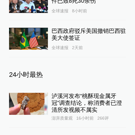
件已致8死30余伤
全球速报
8小时前
巴西政府驳斥美国撤销巴西驻
美大使签证
全球速报
2天前
24小时最热
泸溪河发布“桃酥现金属牙
冠”调查结论，称消费者已澄
清所发视频不属实
澎湃质量观
16小时前
266
评