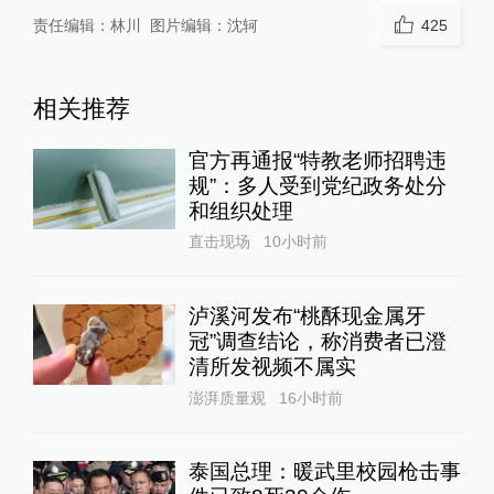
责任编辑：
林川
图片编辑：
沈轲
425
相关推荐
官方再通报“特教老师招聘违
规”：多人受到党纪政务处分
和组织处理
直击现场
10小时前
泸溪河发布“桃酥现金属牙
冠”调查结论，称消费者已澄
清所发视频不属实
澎湃质量观
16小时前
泰国总理：暖武里校园枪击事