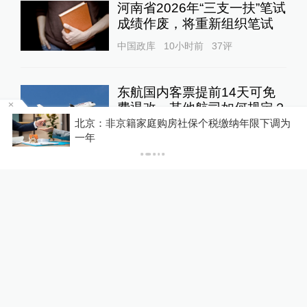
河南省2026年“三支一扶”笔试
成绩作废，将重新组织笔试
中国政库
10小时前
37
评
东航国内客票提前14天可免
费退改，其他航司如何规定？
北京：非京籍家庭购房社保个税缴纳年限下调为
10%公司
11小时前
87
评
P
一年
北京：非京籍家庭购房社保个
税缴纳年限下调为一年
地产界
6小时前
56
评
扫描“主播”｜主播利用未成年
人喊网友“爸爸”博流量，“母女
合拍”多账号被封禁
1