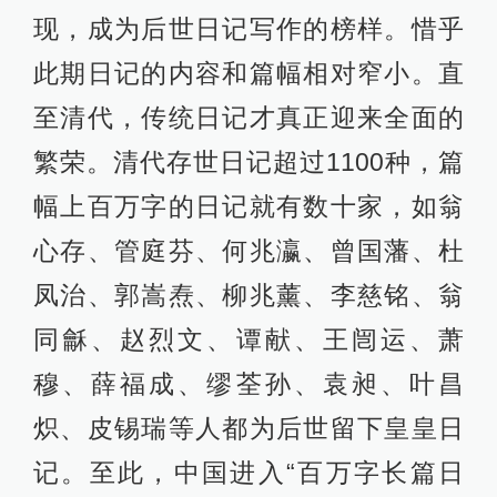
现，成为后世日记写作的榜样。惜乎
此期日记的内容和篇幅相对窄小。直
至清代，传统日记才真正迎来全面的
繁荣。清代存世日记超过1100种，篇
幅上百万字的日记就有数十家，如翁
心存、管庭芬、何兆瀛、曾国藩、杜
凤治、郭嵩焘、柳兆薰、李慈铭、翁
同龢、赵烈文、谭献、王闿运、萧
穆、薛福成、缪荃孙、袁昶、叶昌
炽、皮锡瑞等人都为后世留下皇皇日
记。至此，中国进入“百万字长篇日