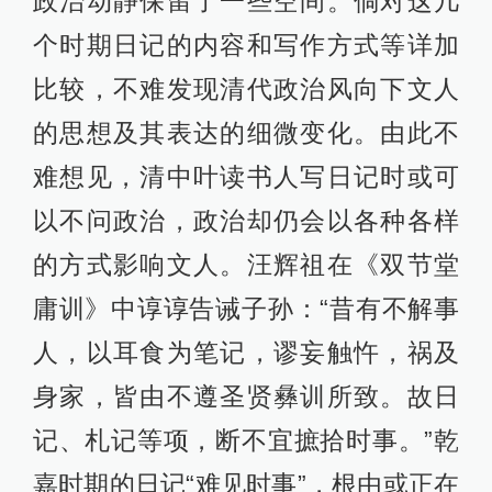
政治动静保留了一些空间。倘对这几
个时期日记的内容和写作方式等详加
比较，不难发现清代政治风向下文人
的思想及其表达的细微变化。由此不
难想见，清中叶读书人写日记时或可
以不问政治，政治却仍会以各种各样
的方式影响文人。汪辉祖在《双节堂
庸训》中谆谆告诫子孙：“昔有不解事
人，以耳食为笔记，谬妄触忤，祸及
身家，皆由不遵圣贤彝训所致。故日
记、札记等项，断不宜摭拾时事。”乾
嘉时期的日记“难见时事”，根由或正在