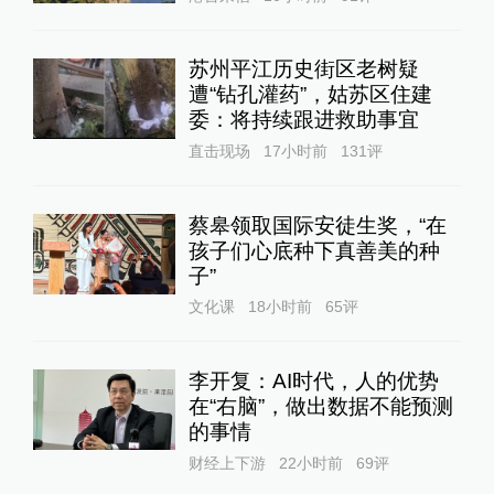
苏州平江历史街区老树疑
遭“钻孔灌药”，姑苏区住建
委：将持续跟进救助事宜
直击现场
17小时前
131
评
蔡皋领取国际安徒生奖，“在
孩子们心底种下真善美的种
子”
文化课
18小时前
65
评
李开复：AI时代，人的优势
在“右脑”，做出数据不能预测
的事情
财经上下游
22小时前
69
评