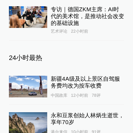
专访｜德国ZKM主席：AI时
代的美术馆，是推动社会改变
的基础设施
艺术评论
22小时前
24小时最热
新疆4A级及以上景区自驾服
务费均改为按车收费
中国政库
12小时前
78
评
永和豆浆创始人林炳生逝世，
享年70岁
港台来信
10小时前
91
评