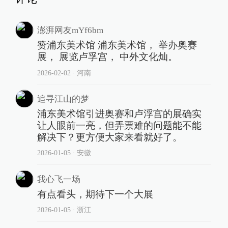
澎湃网友mYf6bm
赞浦东美术馆 浦东美术馆， 举办奥赛
展， 展览卢孚宫， 中外文化灿。
2026-02-02
∙ 河南
追寻江山的梦
浦东美术馆引进奥赛和卢浮宫的展确实
让人眼前一亮，但弄票难的问题能不能
解决下？更方便大家来看就好了。
2026-01-05
∙ 安徽
我心飞一场
有点看头，期待下一个大展
2026-01-05
∙ 浙江