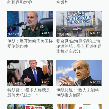
的相遇和对称
空爆炸
01:11
00:17
14小时前
23分钟前
伊朗：重开海峡需美国接
受台风“白海豚”影响上海
受伊朗条件
轮渡停航，警车开道护送
非机动车过江
00:51
00:32
14小时前
14小时前
特朗普：“很多人称我是
伊朗总统：“敌人未能将
最伟大总统之一”
伊朗推入崩溃”