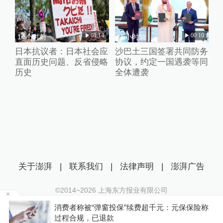
01:14
00:10
14小时前
15小时前
日本抗议者：日本社会应
沙巴土三国签署共同防务
直面历史问题、反省侵略
协议，约定一国遇袭等同
历史
全体遭袭
关于澎湃
|
联系我们
|
法律声明
|
澎湃广告
©2014~
2026
上海东方报业有限公司
沪ICP证：沪B2-20170116 | 沪ICP备14003370号
保险称
你有权知道更多
互联网新闻信息服务许可证：31120170006
下载APP
下载澎湃新闻客户端