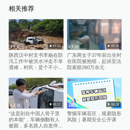
相关推荐
01:22
00:59
4天前
4天前
陕西汉中村支书李杨在防
广东两女子37年前出生时
汛工作中被洪水冲走不幸
在医院被抱错，起诉至法
遇难，村民：是个不小的
院索赔260万余元
打击
00:12
00:28
1天前
1天前
“这是刻在中国人骨子里
警惕车辆盲区，规避隐形
的本能”，车辆侧翻有人
风险｜暑期安全公开课
被困，多名路人自发停车