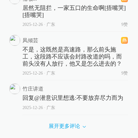
居然无阻拦，一家五口的生命啊[捂嘴哭]
[捂嘴哭]
2025-12-26
∙ 广东
9赞
凤倾芸
不是，这既然是高速路，那么前头施
工，这段路不应该会封路改道的吗，而
前头没有人放行，他又是怎么进去的？
2025-12-26
∙ 广东
9赞
竹庄讲道
回复@潜意识里想逃:不要放弃尽力而为
2025-12-26
∙ 广东
展开更多评论