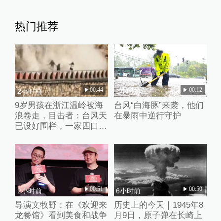
破窗救人
热门推荐
00:44
00:12
2小时前
1小时前
9岁男孩在浙江温岭被海
台风“白海豚”来袭，他们
浪卷走，目击者：台风天
在暴雨中逆行守护
已设好围栏，一家四口翻
入时保安曾喊话劝阻
00:51
00:50
2小时前
6小时前
导演文牧野：在《欢迎来
历史上的今天｜1945年8
龙餐馆》看到美食和战争
月9日，原子弹在长崎上