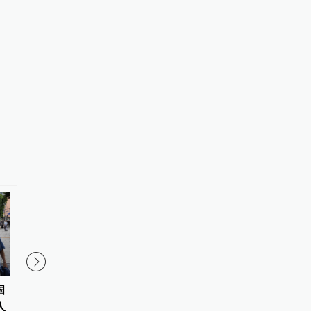
国
重庆“代人信访被判寻衅滋事”案
受台风“白海豚”影响，
人
检方撤诉、警方撤案，两被告人
预报台发布海浪橙色警