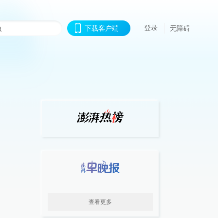
登录
下载客户端
无障碍
查看更多