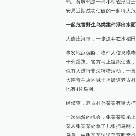
鹀。黄胸鹀是一种小型雀形目迁
安局近期成功侦破的一起特大危
一起危害野生鸟类案件浮出水面
大连庄河市，一张遗弃在水稻田
事发地点偏僻、收件人信息模糊
十分蹊跷。警方马上组织侦查，
似有人进行非法狩猎活动，一直
大连普兰店区城子坦街道老古村
地有4片鸟网。
经侦查，老古村孙某某有重大捕
一次偶然的机会，张某某联系上
某从张某某处拿了几张捕鸟网，
鸟后，由张某某转送至育肥窝点