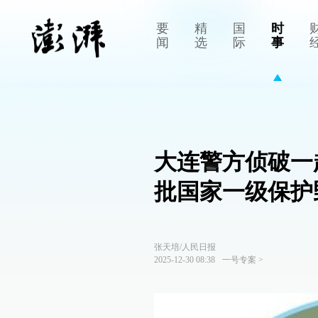
要
精
国
时
闻
选
际
事
大连警方侦破一
批国家一级保护
张天培/人民日报
2025-12-30 08:38
一号专案
>