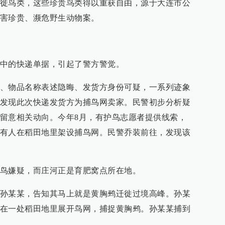
徙鸟类，这些珍贵鸟类得以重获自由，源于大连市公
害珍贵、濒危野生动物案。
中的快递单据，引起了警方警觉。
、物品名称表述隐晦、发货方身份可疑，一系列迹象
发现此次快递发货方为捕鸟网卖家。民警初步分析疑
留意相关动向。今年8月，有护鸟志愿者提供线索，
有人在稻田地里架设捕鸟网。民警乔装前往，发现该
鸟嫌疑，而庄河正是育肥窝点所在地。
孙某某，告知其马上就是黄胸鹀迁徙过境高峰。孙某
在一处稻田地里展开鸟网，捕捉黄胸鹀。孙某某捕到
。