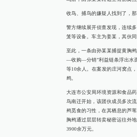
收鸟、捕鸟的嫌疑人找到了，那
警方继续展开侦查发现，连续多
笼等设备。车主为姜某，其伙同
至此，一条由孙某某捕捉黄胸鹀
—收购—分销”利益链条浮出水
等10余人。在案发的庄河窝点
鹀。
大连市公安局环境资源和食品药
鸟南迁开始，该团伙成员多次流
鹀觅食的习性，在其栖息的芦苇
胸鹀通过层层转卖秘密运往外地
3900余万元。