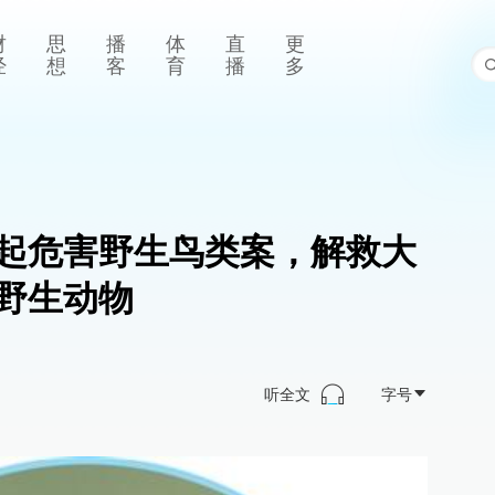
财
思
播
体
直
更
经
想
客
育
播
多
起危害野生鸟类案，解救大
野生动物
听全文
字号