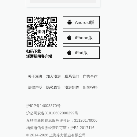
Android版
iPhone版
扫码下载
iPad版
澎湃新闻客户端
关于澎湃
加入澎湃
联系我们
广告合作
法律声明
隐私政策
澎湃矩阵
新闻报料
报料热线: 021-962866
澎湃新闻微博
沪ICP备14003370号
报料邮箱: news@thepaper.cn
澎湃新闻公众号
沪公网安备31010602000299号
澎湃新闻抖音号
互联网新闻信息服务许可证：31120170006
派生万物开放平台
增值电信业务经营许可证：沪B2-2017116
© 2014-
2026
上海东方报业有限公司
IP SHANGHAI