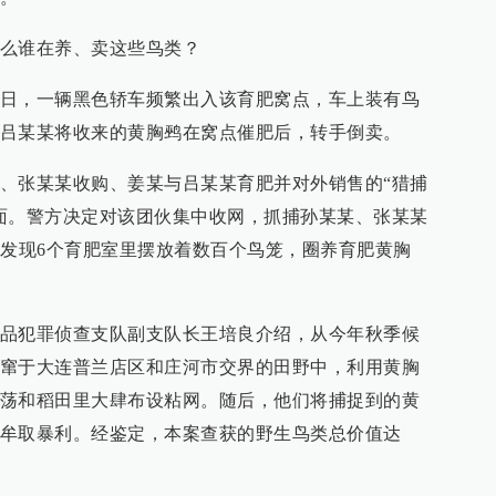
么谁在养、卖这些鸟类？
日，一辆黑色轿车频繁出入该育肥窝点，车上装有鸟
吕某某将收来的黄胸鹀在窝点催肥后，转手倒卖。
、张某某收购、姜某与吕某某育肥并对外销售的“猎捕
面。警方决定对该团伙集中收网，抓捕孙某某、张某某
，发现6个育肥室里摆放着数百个鸟笼，圈养育肥黄胸
品犯罪侦查支队副支队长王培良介绍，从今年秋季候
窜于大连普兰店区和庄河市交界的田野中，利用黄胸
荡和稻田里大肆布设粘网。随后，他们将捕捉到的黄
牟取暴利。经鉴定，本案查获的野生鸟类总价值达