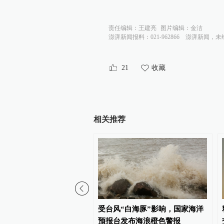
责任编辑：
王建亮
图片编辑：
金洁
澎湃新闻报料：021-962866
澎湃新闻，未
21
收藏
相关推荐
代人信访被判寻衅滋事”案
受台风“白海豚”影响，国家海洋
诉、警方撤案，两被告人
预报台发布海浪橙色警报