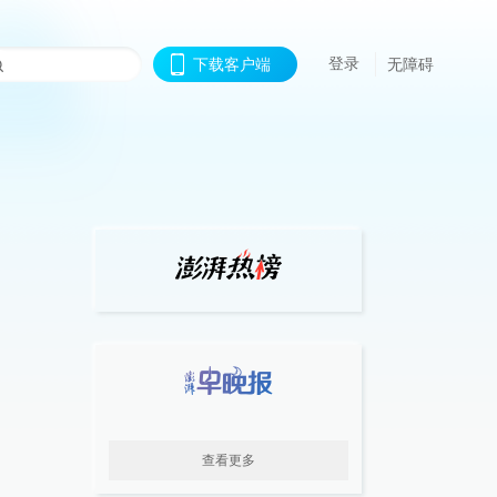
登录
下载客户端
无障碍
查看更多