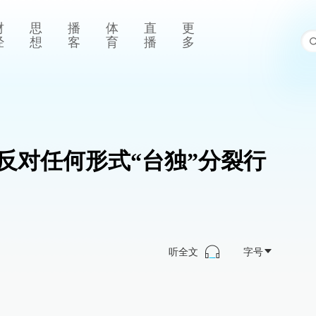
财
思
播
体
直
更
经
想
客
育
播
多
反对任何形式“台独”分裂行
听全文
字号