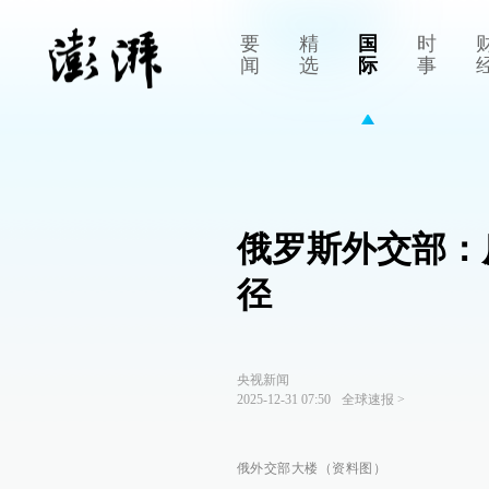
要
精
国
时
闻
选
际
事
俄罗斯外交部：
径
央视新闻
2025-12-31 07:50
全球速报
>
俄外交部大楼（资料图）