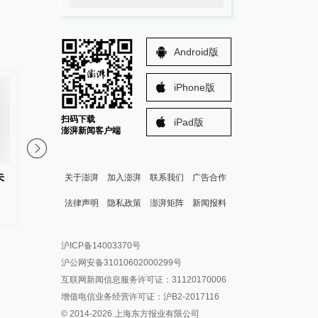
Android版
iPhone版
扫码下载
iPad版
澎湃新闻客户端
未
美国考虑推迟征收多晶硅相关产
外交部谈广岛核爆81周
关于澎湃
加入澎湃
联系我们
广告合作
品关税
应对历史心怀敬畏，不
法律声明
隐私政策
澎湃矩阵
新闻报料
向被告席
报料热线: 021-962866
澎湃新闻微博
沪ICP备14003370号
报料邮箱: news@thepaper.cn
澎湃新闻公众号
沪公网安备31010602000299号
澎湃新闻抖音号
互联网新闻信息服务许可证：31120170006
派生万物开放平台
增值电信业务经营许可证：沪B2-2017116
© 2014-
2026
上海东方报业有限公司
IP SHANGHAI