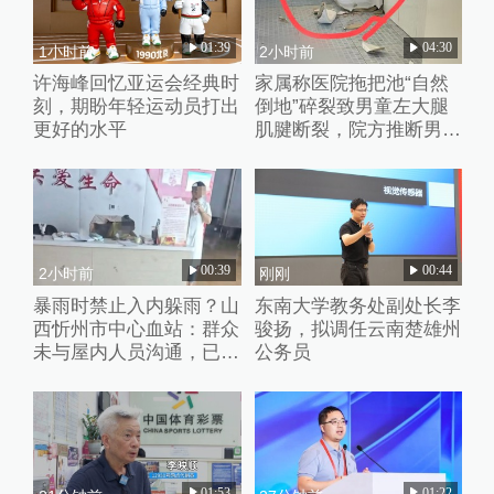
01:39
04:30
1小时前
2小时前
许海峰回忆亚运会经典时
家属称医院拖把池“自然
刻，期盼年轻运动员打出
倒地”碎裂致男童左大腿
更好的水平
肌腱断裂，院方推断男童
系踩踏池子后重心失衡滑
倒
00:39
00:44
2小时前
刚刚
暴雨时禁止入内躲雨？山
东南大学教务处副处长李
西忻州市中心血站：群众
骏扬，拟调任云南楚雄州
未与屋内人员沟通，已批
公务员
评教育工作人员
01:53
01:22