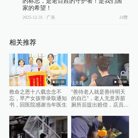
的标志，是老百姓的守护者！是我们国
家的希望！
2025-12-31
∙ 广东
24赞
相关推荐
01:08
00:38
2小时前
1天前
救命之恩十八载念念不
“善待老人就是善待明天
忘，早产女孩带录取通知
的自己”，老人无意弄脏
书，回医院感谢当年医生
厕所后提出赔偿，店员婉
拒并默默打扫干净