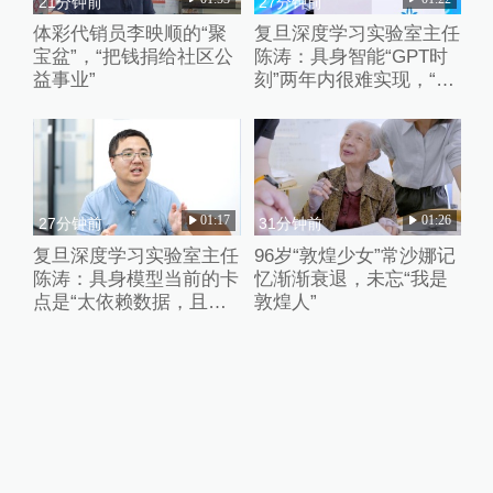
21分钟前
27分钟前
体彩代销员李映顺的“聚
复旦深度学习实验室主任
宝盆”，“把钱捐给社区公
陈涛：具身智能“GPT时
益事业”
刻”两年内很难实现，“卷
数据”、“卷强化学习”都只
是外围的修修补补
01:17
01:26
27分钟前
31分钟前
复旦深度学习实验室主任
96岁“敦煌少女”常沙娜记
陈涛：具身模型当前的卡
忆渐渐衰退，未忘“我是
点是“太依赖数据，且缺
敦煌人”
乏失败的数据”