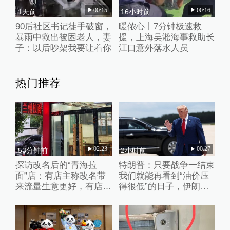
00:15
00:16
1天前
16小时前
90后社区书记徒手破窗，
暖侬心丨7分钟极速救
暴雨中救出被困老人，妻
援，上海吴淞海事救助长
子：以后吵架我要让着你
江口意外落水人员
热门推荐
02:23
00:27
53分钟前
2小时前
探访改名后的“青海拉
特朗普：只要战争一结束
面”店：有店主称改名带
我们就能再看到“油价压
来流量生意更好，有店家
得很低”的日子，伊朗撑
未换店招“兰州”“青海”元
不了多久
素并存