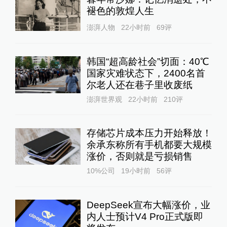
褪色的敦煌人生
澎湃人物
22小时前
69
评
韩国“超高龄社会”切面：40℃
国家灾难状态下，2400名首
尔老人还在巷子里收废纸
澎湃世界观
22小时前
210
评
存储芯片成本压力开始释放！
余承东称所有手机都要大规模
涨价，否则就是亏损销售
10%公司
19小时前
56
评
DeepSeek宣布大幅涨价，业
内人士预计V4 Pro正式版即