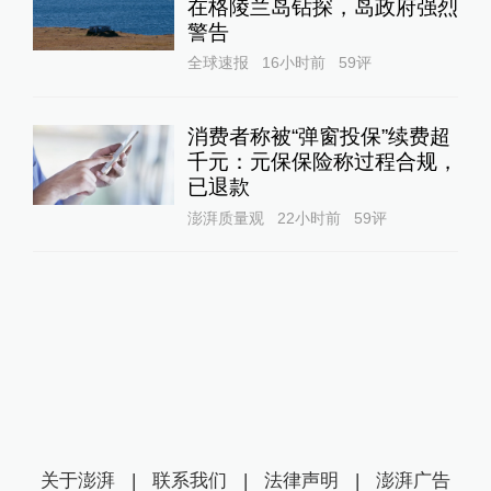
在格陵兰岛钻探，岛政府强烈
警告
全球速报
16小时前
59
评
消费者称被“弹窗投保”续费超
千元：元保保险称过程合规，
已退款
澎湃质量观
22小时前
59
评
关于澎湃
|
联系我们
|
法律声明
|
澎湃广告