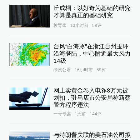
丘成桐：以好奇为基础的研究
才算是真正的基础研究
教育家
13小时前
59
评
台风“白海豚”在浙江台州玉环
沿海登陆，中心附近最大风力
14级
绿政公署
16小时前
59
评
网上卖黄金卷入电诈8万元被
划扣，驻马店市公安局称新蔡
警方程序违法
一号专案
1天前
144
评
与特朗普关联的美石油公司拟