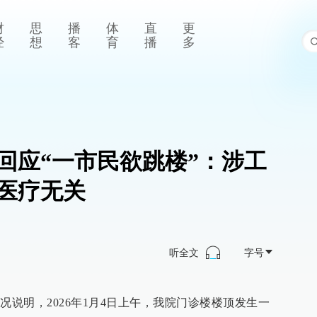
财
思
播
体
直
更
经
想
客
育
播
多
回应“一市民欲跳楼”：涉工
医疗无关
听全文
字号
况说明，2026年1月4日上午，我院门诊楼楼顶发生一