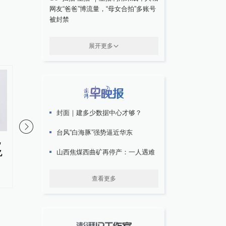
网友“爸爸”博流量，“母女合拍”多账号
被封禁
展开更多
封面｜建多少数据中心才够？
台风“白海豚”强势逼近华东
现
胃癌都是吃出来的？华西医院：
医院收费员飞身翻出服
山西焦煤西曲矿再停产：一人遇难
亿
七分天注定，剩下三分才怪饮食
癫痫青年，三人分工协
命
查看更多