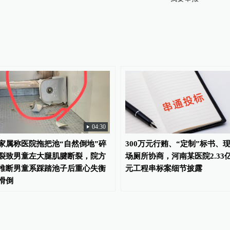
04:30
家属称医院拖把池“自然倒地”碎
300万元行贿、“定制”标书、
裂致男童左大腿肌腱断裂，院方
场厕所协商，河南某医院2.33
推断男童系踩踏池子后重心失衡
元工程串标案细节披露
滑倒