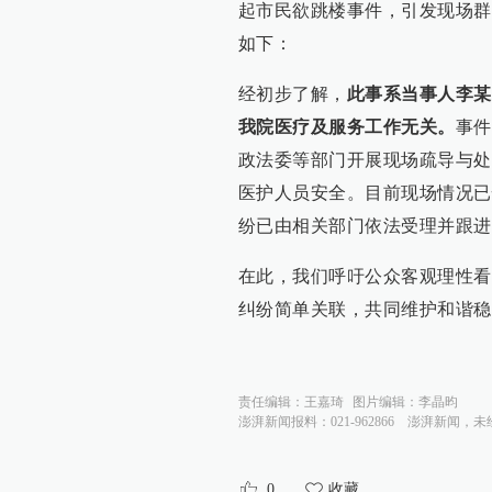
起市民欲跳楼事件，引发现场群
如下：
经初步了解，
此事系当事人李某
我院医疗及服务工作无关。
事件
政法委等部门开展现场疏导与处
医护人员安全。目前现场情况已
纷已由相关部门依法受理并跟进
在此，我们呼吁公众客观理性看
纠纷简单关联，共同维护和谐稳
责任编辑：
王嘉琦
图片编辑：
李晶昀
澎湃新闻报料：021-962866
澎湃新闻，未
0
收藏