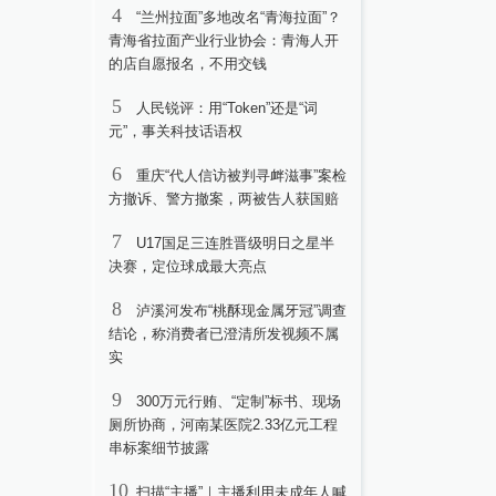
4
“兰州拉面”多地改名“青海拉面”？
青海省拉面产业行业协会：青海人开
的店自愿报名，不用交钱
5
人民锐评：用“Token”还是“词
元”，事关科技话语权
6
重庆“代人信访被判寻衅滋事”案检
方撤诉、警方撤案，两被告人获国赔
7
U17国足三连胜晋级明日之星半
决赛，定位球成最大亮点
8
泸溪河发布“桃酥现金属牙冠”调查
结论，称消费者已澄清所发视频不属
实
9
300万元行贿、“定制”标书、现场
厕所协商，河南某医院2.33亿元工程
串标案细节披露
10
扫描“主播”｜主播利用未成年人喊