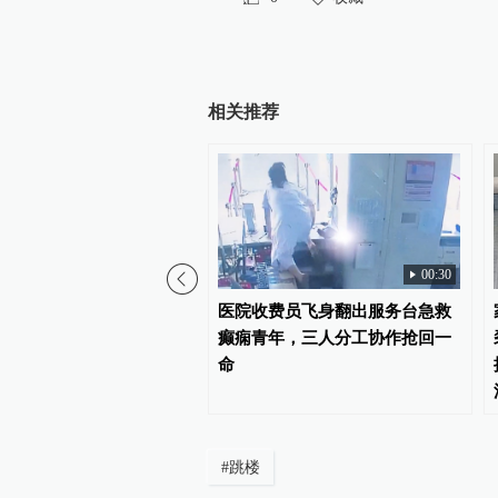
相关推荐
00:30
是吃出来的？华西医院：
医院收费员飞身翻出服务台急救
注定，剩下三分才怪饮食
癫痫青年，三人分工协作抢回一
命
#
跳楼