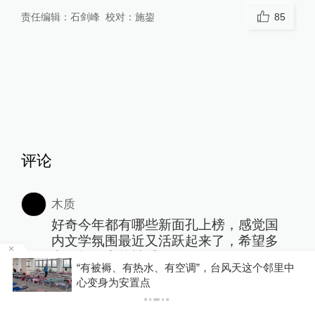
责任编辑：
石剑峰
校对：
施鋆
85
评论
木质
好奇今年都有哪些新面孔上榜，感觉国
内文学氛围最近又活跃起来了，希望多
点年轻作家能被看见吧
水、有空调”，台风天这个邻里中
媒体：暑期游败给电子
2026-01-05
∙ 北京
1赞
机”