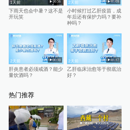
00:56
01:09
1天前
2天前
下雨天也会中暑？这不是
小时候打过乙肝疫苗，成
开玩笑
年后还有保护力吗？要补
种吗？
00:38
01:37
2天前
2天前
肝炎患者必须戒酒？能少
乙肝临床治愈等于彻底治
量饮酒吗？
好？
热门推荐