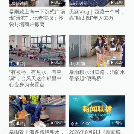
00:28
02:08
30分钟前
36分钟前
暴雨致上海一下沉式广场
天路Vlog｜西藏一个村，
现“瀑布”，记者实探：沙
靠“晒太阳”年入33万
袋封堵商户撤离
00:39
00:20
1小时前
1小时前
“有被褥、有热水、有空
暴雨积水阻归路，消防水
调”，台风天这个邻里中
带搭起“便民桥”
心变身为安置点
00:43
预告
2小时前
今天 19:00
暴雨致上海多路段积水，
2026年8月9日《新闻联