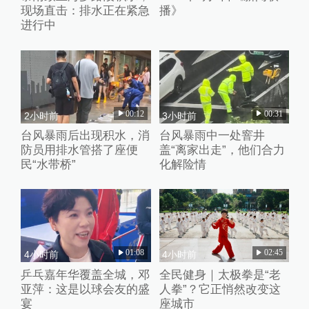
现场直击：排水正在紧急
播》
进行中
00:12
00:31
2小时前
3小时前
台风暴雨后出现积水，消
台风暴雨中一处窨井
防员用排水管搭了座便
盖“离家出走”，他们合力
民“水带桥”
化解险情
01:08
02:45
4小时前
4小时前
乒乓嘉年华覆盖全城，邓
全民健身｜太极拳是“老
亚萍：这是以球会友的盛
人拳”？它正悄然改变这
宴
座城市