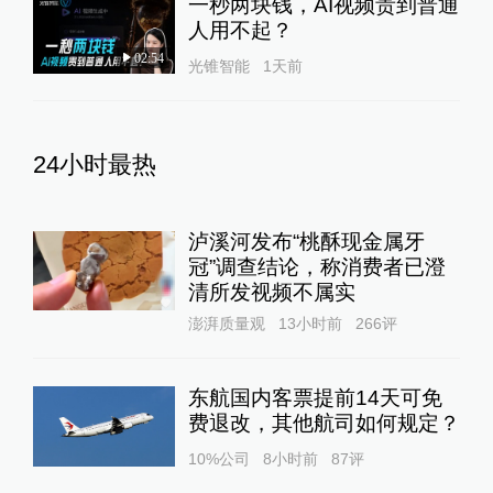
一秒两块钱，AI视频贵到普通
人用不起？
02:54
光锥智能
1天前
24小时最热
泸溪河发布“桃酥现金属牙
冠”调查结论，称消费者已澄
清所发视频不属实
澎湃质量观
13小时前
266
评
东航国内客票提前14天可免
费退改，其他航司如何规定？
10%公司
8小时前
87
评