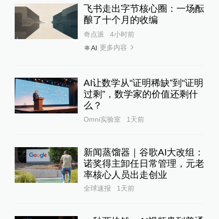
飞书走出字节核心圈：一场酝
酿了十个月的收编
奇点派
4小时前
更多内容
AI
AI让数学从“证明稀缺”到“证明
过剩”，数学家的价值还剩什
么？
Omni实验室
1天前
新闻蒸馏器｜谷歌AI大改组：
诺奖得主卸任日常管理，元老
率核心人员出走创业
全球速报
1天前