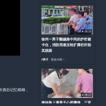
00:10
徐州一男子翻越路中间的护栏被
卡住，消防用液压钳扩撑栏杆助
其脱困
#
男子
更多内容 >
饮酒后记忆模糊，
00:25
接娃路上遇男子心脏骤停，三亚