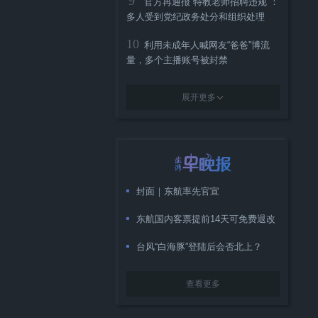
9
官方再通报“特教老师招聘违规”：
多人受到党纪政务处分和组织处理
10
利用未成年人喊网友“爸爸”博流
量，多个主播账号被封禁
展开更多
封面｜东航率先官宣
东航国内客票提前14天可免费退改
台风“白海豚”登陆后会否北上？
查看更多