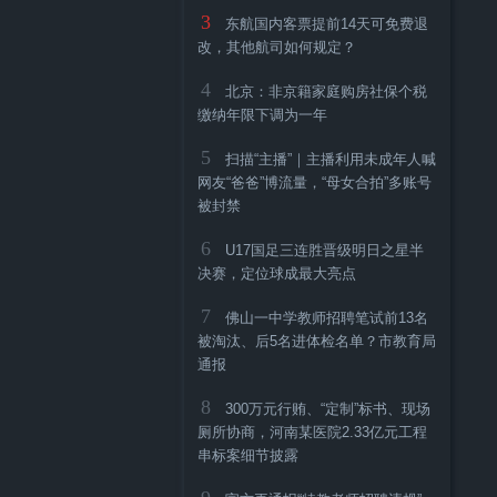
3
东航国内客票提前14天可免费退
改，其他航司如何规定？
4
北京：非京籍家庭购房社保个税
缴纳年限下调为一年
5
扫描“主播”｜主播利用未成年人喊
网友“爸爸”博流量，“母女合拍”多账号
被封禁
6
U17国足三连胜晋级明日之星半
决赛，定位球成最大亮点
7
佛山一中学教师招聘笔试前13名
被淘汰、后5名进体检名单？市教育局
通报
8
300万元行贿、“定制”标书、现场
厕所协商，河南某医院2.33亿元工程
串标案细节披露