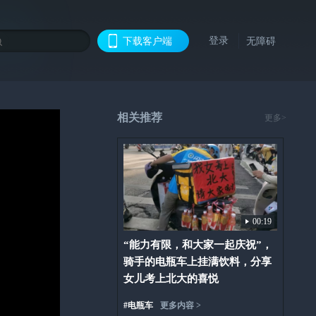
登录
下载客户端
无障碍
相关推荐
更多>
00:19
“能力有限，和大家一起庆祝”，
骑手的电瓶车上挂满饮料，分享
女儿考上北大的喜悦
#
电瓶车
更多内容 >