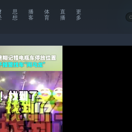
财
思
播
体
直
更
经
想
客
育
播
多