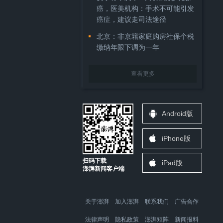
癌，医美机构：手术不可能引发
癌症，建议走司法途径
北京：非京籍家庭购房社保个税
缴纳年限下调为一年
查看更多
Android版
iPhone版
扫码下载
iPad版
澎湃新闻客户端
关于澎湃
加入澎湃
联系我们
广告合作
法律声明
隐私政策
澎湃矩阵
新闻报料