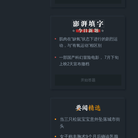
肌肉在“缺氧”状态下进行的剧烈运
动，与“有氧运动”相区别
一部国产科幻冒险电影， 7月下旬
上映2天宣布撤档
开始答题
当三只松鼠宝宝意外坠落城市街
头
女子称丰胸术9个月后确诊乳腺