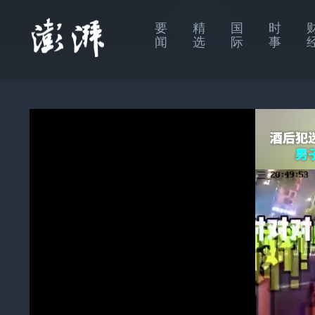
要
精
国
时
闻
选
际
事