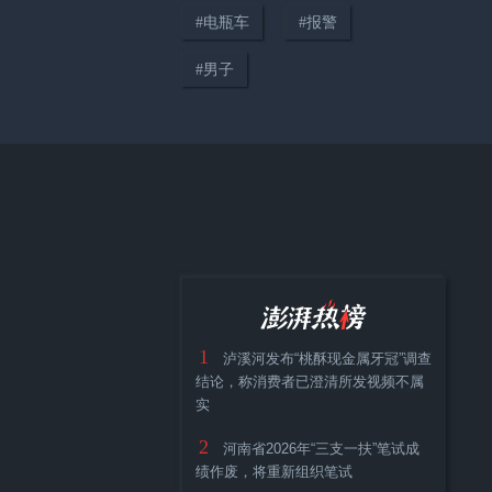
护士跪地心肺复苏抢回一命
#
电瓶车
#
报警
#
男子
01:27
男子举报“他趣App”擦边低俗诱
导他充值19万元，平台：他引导
73名女用户聊不雅话题
1
泸溪河发布“桃酥现金属牙冠”调查
结论，称消费者已澄清所发视频不属
实
01:46
2
河南省2026年“三支一扶”笔试成
暖侬心｜当聋哑男子比划着“我饿
绩作废，将重新组织笔试
了”，上海这位老板娘直接请客