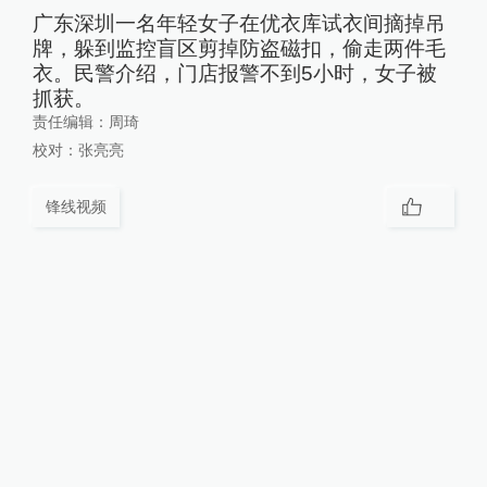
广东深圳一名年轻女子在优衣库试衣间摘掉吊
牌，躲到监控盲区剪掉防盗磁扣，偷走两件毛
衣。民警介绍，门店报警不到5小时，女子被
抓获。
责任编辑：
周琦
校对：
张亮亮
锋线视频