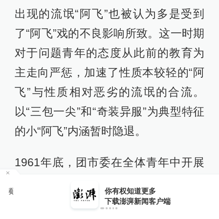
出现的流氓“阿飞”也被认为多是受到
了“阿飞”戏的不良影响所致。这一时期
对于问题青年的态度从此前的教育为
主走向严惩，加速了性质本较轻的“阿
飞”与性质相对恶劣的流氓的合流。
以“三包一尖”和“奇装异服”为典型特征
的小“阿飞”内涵暂时隐退。
1961年底，团市委在全体青年中开展
了新一轮的共产主义道德教育运动。
你有权知道更多
下载APP
作为这场运动的典型厂，彭浦机器厂
下载澎湃新闻客户端