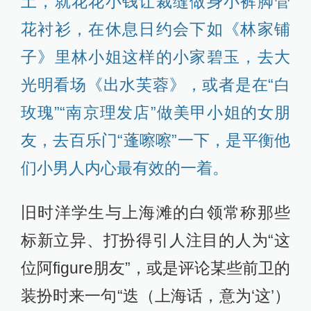
土，就花花小钱让裁缝做身小裤脚管
花衬衫，在休息日约会下如《林家铺
子》里林小姐这样的小家碧玉，去大
光明看场《出水芙蓉》，或者是在“白
玫瑰”“南京理发店”做美甲小姐的女朋
友，去百乐门“蓬嚓嚓”一下，是平衡他
们小男人内心最有效的一着。
旧时洋学生与上海滩的白领常称那些
标新立异、打扮得引人注目的人为“这
位阿figure朋友”，或是评论某些前卫的
装扮时来一句“迭（上海话，意为‘这’）