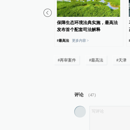
部署开展全国法院深化扫
保障生态环境法典实施，最高法
专项斗争工作
发布首个配套司法解释
#
最高法
更多内容 >
#
再审案件
#
最高法
#
天津
评论
（
47
）