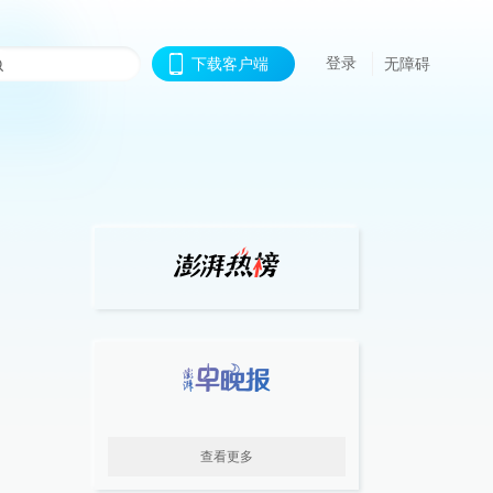
登录
下载客户端
无障碍
查看更多