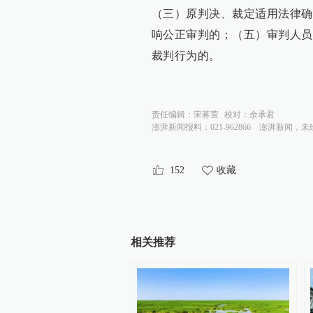
（三）原判决、裁定适用法律确
响公正审判的；（五）审判人员
裁判行为的。
责任编辑：
宋蒋萱
校对：
余承君
澎湃新闻报料：021-962866
澎湃新闻，未
152
收藏
相关推荐