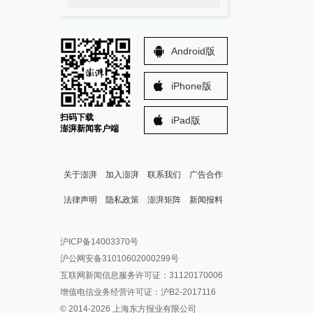
Android版
iPhone版
扫码下载
iPad版
澎湃新闻客户端
关于澎湃
加入澎湃
联系我们
广告合作
法律声明
隐私政策
澎湃矩阵
新闻报料
报料热线: 021-962866
澎湃新闻微博
沪ICP备14003370号
报料邮箱: news@thepaper.cn
澎湃新闻公众号
沪公网安备31010602000299号
澎湃新闻抖音号
互联网新闻信息服务许可证：31120170006
派生万物开放平台
增值电信业务经营许可证：沪B2-2017116
© 2014-
2026
上海东方报业有限公司
IP SHANGHAI