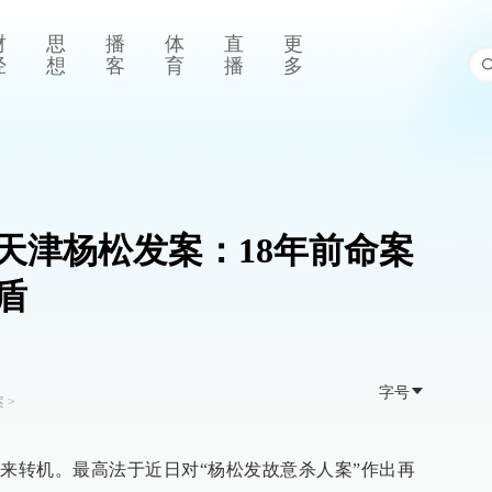
财
思
播
体
直
更
经
想
客
育
播
多
天津杨松发案：18年前命案
盾
字号
案
>
迎来转机。最高法于近日对“杨松发故意杀人案”作出再