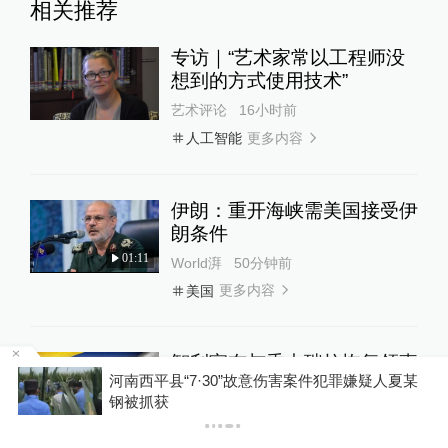
相关推荐
专访｜“艺术家常以工程师没
想到的方式使用技术”
艺术评论
16小时前
更多内容
人工智能
伊朗：重开海峡需美国接受伊
朗条件
01:11
World湃
50分钟前
更多内容
美国
智利宣布与委内瑞拉恢复领事
某
关系
伊朗媒体发布伊朗最高领袖视频
全球速报
1天前
更多内容
委内瑞拉