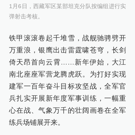
1月6日，西藏军区某部坦克分队按编组进行实
弹射击考核。
铁甲滚滚卷起千堆雪，战舰驰骋劈开
万重浪，银鹰出击雷霆啸苍穹，长剑
倚天昂首向云霄……新年伊始，大江
南北座座军营龙腾虎跃。为打好实现
建军一百年奋斗目标攻坚战，全军官
兵扎实开展新年度军事训练，一幅重
心在战、气象万千的壮阔画卷在全军
练兵场铺展开来。