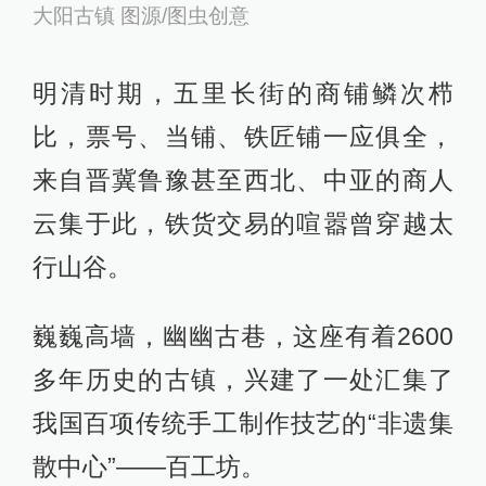
大阳古镇 图源/图虫创意
明清时期，五里长街的商铺鳞次栉
比，票号、当铺、铁匠铺一应俱全，
来自晋冀鲁豫甚至西北、中亚的商人
云集于此，铁货交易的喧嚣曾穿越太
行山谷。
巍巍高墙，幽幽古巷，这座有着2600
多年历史的古镇，兴建了一处汇集了
我国百项传统手工制作技艺的“非遗集
散中心”——百工坊。