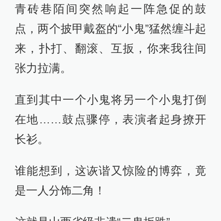
青砖巷陌间突然响起一阵急促的鼓
点，两个披甲戴盔的“小鬼”猛然缠斗起
来，扑打、翻滚、互扳，你来我往间
张力拉满。
直到其中一个小鬼将另一个小鬼打倒
在地……鼓点骤停，表演者起身撩开
长衫。
谁能想到，这诙谐又惊险的博弈，竟
是一人分饰二角！