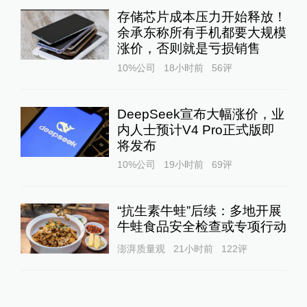
存储芯片成本压力开始释放！
余承东称所有手机都要大规模
涨价，否则就是亏损销售
10%公司
18小时前
56
评
DeepSeek宣布大幅涨价，业
内人士预计V4 Pro正式版即
将发布
10%公司
19小时前
69
评
“抗生素牛蛙”后续：多地开展
牛蛙食品安全检查或专项行动
澎湃质量观
21小时前
122
评