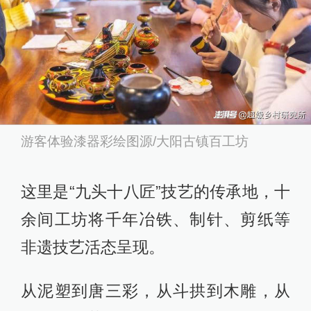
游客体验漆器彩绘图源/大阳古镇百工坊
这里是“九头十八匠”技艺的传承地，十
余间工坊将千年冶铁、制针、剪纸等
非遗技艺活态呈现。
从泥塑到唐三彩，从斗拱到木雕，从