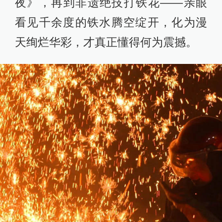
夜》，再到非遗绝技打铁花——亲眼
看见千余度的铁水腾空绽开，化为漫
天绚烂华彩，才真正懂得何为震撼。