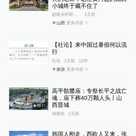
小城终于藏不住了
超级乡村研究所
1天前
更多内容
山西
【社论】来中国过暑假何以流
行
社论
1天前
12
评
更多内容
旅游
高平骷髅庙：专祭长平之战亡
魂，庙下葬40万颗人头丨山
西晋城
00:17
瑞视觉
2天前
韩国人刚走，西欧人又来，张