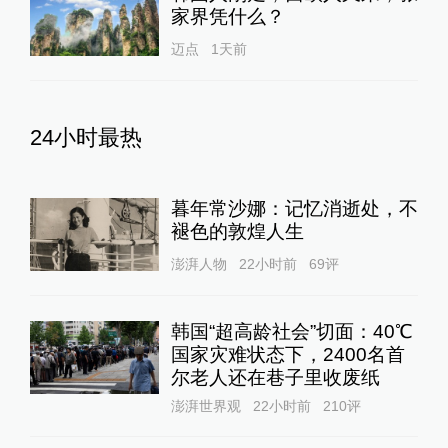
家界凭什么？
迈点
1天前
24小时最热
暮年常沙娜：记忆消逝处，不
褪色的敦煌人生
澎湃人物
22小时前
69
评
韩国“超高龄社会”切面：40℃
国家灾难状态下，2400名首
尔老人还在巷子里收废纸
澎湃世界观
22小时前
210
评