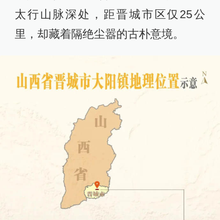
太行山脉深处，距晋城市区仅25公
里，却藏着隔绝尘嚣的古朴意境。