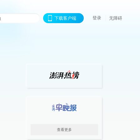
登录
下载客户端
无障碍
查看更多