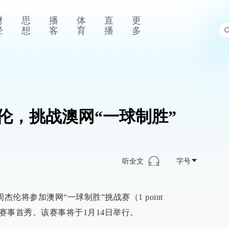
财
思
播
体
直
更
经
想
客
育
播
多
伦，挑战澳网“一球制胜”
听全文
字号
>
杰伦将参加澳网“一球制胜”挑战赛（1 point
球赛事首秀。该赛事将于1月14日举行。