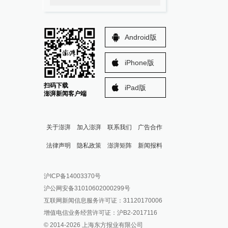
Android版
iPhone版
扫码下载
iPad版
澎湃新闻客户端
关于澎湃
加入澎湃
联系我们
广告合作
法律声明
隐私政策
澎湃矩阵
新闻报料
报料热线: 021-962866
澎湃新闻微博
沪ICP备14003370号
报料邮箱: news@thepaper.cn
澎湃新闻公众号
沪公网安备31010602000299号
澎湃新闻抖音号
互联网新闻信息服务许可证：31120170006
派生万物开放平台
增值电信业务经营许可证：沪B2-2017116
© 2014-
2026
上海东方报业有限公司
IP SHANGHAI