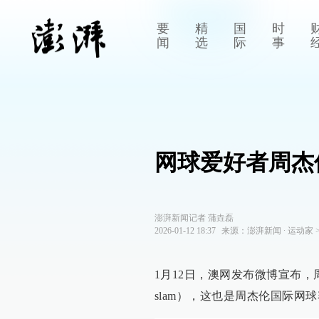
要
精
国
时
闻
选
际
事
网球爱好者周杰
澎湃新闻记者 蒲垚磊
2026-01-12 18:37
来源：
澎湃新闻
∙
运动家
1月12日，澳网发布微博宣布，周
slam），这也是周杰伦国际网