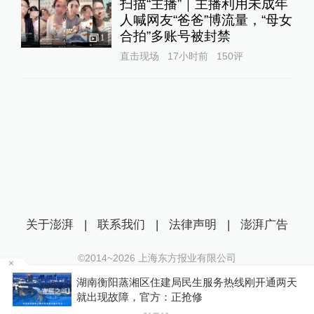
扫描“主播”｜主播利用未成年
人喊网友“爸爸”博流量，“母女
合拍”多账号被封禁
1
直击现场
17小时前
150
评
关于澎湃
|
联系我们
|
法律声明
|
澎湃广告
©2014~
2026
上海东方报业有限公司
沪ICP证：沪B2-20170116 | 沪ICP备14003370号
为
湖南衡阳蒸湘区住建局民生服务热线刚开通两天
互联网新闻信息服务许可证：31120170006
就出现故障，官方：正抢修
沪公网安备 31010602000299号