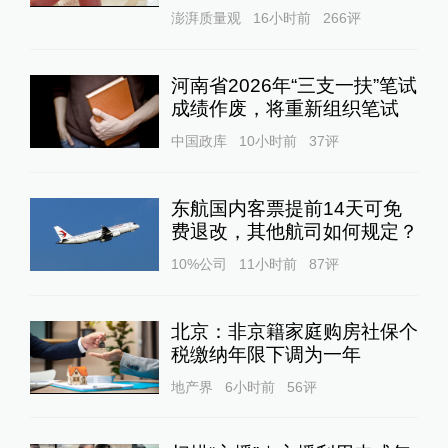
澎湃质量观
16小时前
266
评
河南省2026年“三支一扶”笔试
成绩作废，将重新组织笔试
中国政库
10小时前
37
评
东航国内客票提前14天可免
费退改，其他航司如何规定？
10%公司
11小时前
87
评
北京：非京籍家庭购房社保个
税缴纳年限下调为一年
地产界
6小时前
56
评