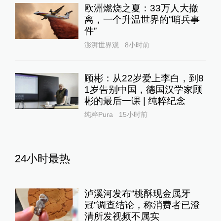
欧洲燃烧之夏：33万人大撤
离，一个升温世界的“哨兵事
件”
澎湃世界观
8小时前
顾彬：从22岁爱上李白，到8
1岁告别中国，德国汉学家顾
彬的最后一课 | 纯粹纪念
纯粹Pura
15小时前
24小时最热
泸溪河发布“桃酥现金属牙
冠”调查结论，称消费者已澄
清所发视频不属实