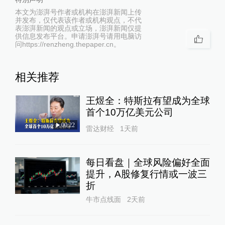
本文为澎湃号作者或机构在澎湃新闻上传
并发布，仅代表该作者或机构观点，不代
表澎湃新闻的观点或立场，澎湃新闻仅提
供信息发布平台。申请澎湃号请用电脑访
问https://renzheng.thepaper.cn。
相关推荐
王煜全：特斯拉有望成为全球
首个10万亿美元公司
00:22
雷达财经
1天前
每日看盘｜全球风险偏好全面
提升，A股修复行情或一波三
折
牛市点线面
2天前