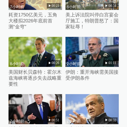
00:21
00:34
7小时前
8小时前
耗资1750亿美元，五角
美上诉法院叫停白宫宴会
大楼拟2026年底前首
厅施工，特朗普怒了：国
测“金穹”
家耻辱！
00:26
01:11
8小时前
2小时前
美国财长贝森特：霍尔木
伊朗：重开海峡需美国接
兹海峡将逐步失去战略重
受伊朗条件
要性
00:51
00:32
2小时前
2小时前