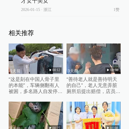
才女十美女
2026-01-15
∙ 浙江
1赞
相关推荐
00:12
00:38
1天前
3天前
“这是刻在中国人骨子里
“善待老人就是善待明天
的本能”，车辆侧翻有人
的自己”，老人无意弄脏
被困，多名路人自发停车
厕所后提出赔偿，店员婉
破窗救人
拒并默默打扫干净
00:27
01:08
1天前
1天前