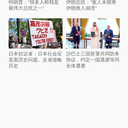
特朗普：“很多人称我是
伊朗总统：“敌人未能将
最伟大总统之一”
伊朗推入崩溃”
01:14
00:10
2小时前
3小时前
日本抗议者：日本社会应
沙巴土三国签署共同防务
直面历史问题、反省侵略
协议，约定一国遇袭等同
历史
全体遭袭