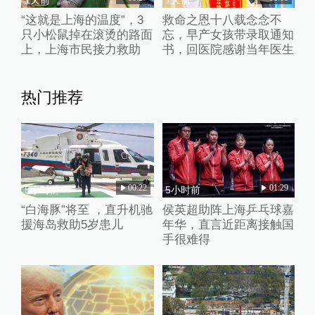
“这就是上海的温度”，3
救命之恩十八载念念不
只小松鼠掉在滚烫的路面
忘，早产女孩带录取通知
上，上海市民接力救助
书，回医院感谢当年医生
热门推荐
00:22
01:29
5小时前
5小时前
“白海豚”将至 ，直升机驰
侯英超助阵上海乒乓球嘉
援海岛救助5岁患儿
年华，直言近距离接触国
手很难得