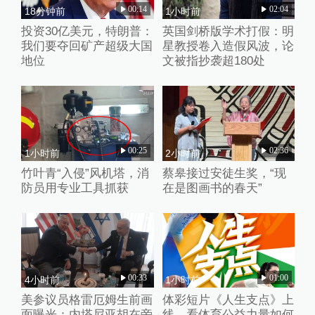
00:14
02:04
18分钟前
1小时前
投资30亿美元，特朗普：
英国剑桥版学术打假：明
我们要夺回矿产超级大国
星教授卷入造假风波，论
地位
文被指抄袭超180处
00:25
02:36
1小时前
2小时前
竹叶青“入侵”风机塔，消
蔡皋接过安徒生奖，“现
防员用专业工具抓获
在是图画书的春天”
00:33
01:00
4小时前
1小时前
美参议员格雷厄姆生前画
体彩短片《人生支点》上
面曝光：内塔尼亚胡在旁
线，看体育公益力量如何