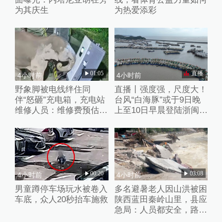
为其庆生
为热爱添彩
01:05
直播
4小时前
4小时前
野象脚被电线绊住同
直播丨强度强，尺度大！
伴“怒砸”充电箱，充电站
台风“白海豚”或于9日晚
维修人员：维修费预估2
上至10日早晨登陆浙闽沿
万元
海
00:20
03:08
4小时前
4小时前
男童蹲停车场玩水被卷入
多名避暑老人因山洪被困
车底，众人20秒抬车施救
陕西蓝田秦岭山里，县应
急局：人员都安全，路暂
时没通