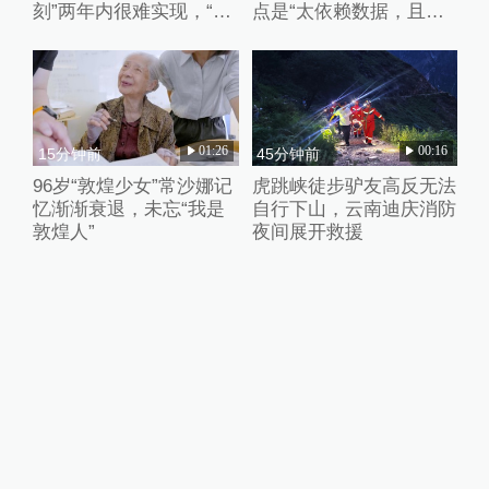
刻”两年内很难实现，“卷
点是“太依赖数据，且缺
数据”、“卷强化学习”都只
乏失败的数据”
是外围的修修补补
01:26
00:16
15分钟前
45分钟前
96岁“敦煌少女”常沙娜记
虎跳峡徒步驴友高反无法
忆渐渐衰退，未忘“我是
自行下山，云南迪庆消防
敦煌人”
夜间展开救援