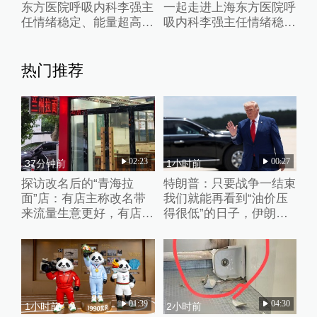
东方医院呼吸内科李强主
一起走进上海东方医院呼
任情绪稳定、能量超高的
吸内科李强主任情绪稳
一天
定、能量超高的一天
热门推荐
02:23
00:27
37分钟前
1小时前
探访改名后的“青海拉
特朗普：只要战争一结束
面”店：有店主称改名带
我们就能再看到“油价压
来流量生意更好，有店家
得很低”的日子，伊朗撑
未换店招“兰州”“青海”元
不了多久
素并存
01:39
04:30
1小时前
2小时前