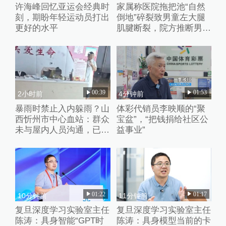
许海峰回忆亚运会经典时
家属称医院拖把池“自然
刻，期盼年轻运动员打出
倒地”碎裂致男童左大腿
更好的水平
肌腱断裂，院方推断男童
系踩踏池子后重心失衡滑
倒
00:39
01:53
2小时前
4分钟前
暴雨时禁止入内躲雨？山
体彩代销员李映顺的“聚
西忻州市中心血站：群众
宝盆”，“把钱捐给社区公
未与屋内人员沟通，已批
益事业”
评教育工作人员
01:22
01:17
10分钟前
11分钟前
复旦深度学习实验室主任
复旦深度学习实验室主任
陈涛：具身智能“GPT时
陈涛：具身模型当前的卡