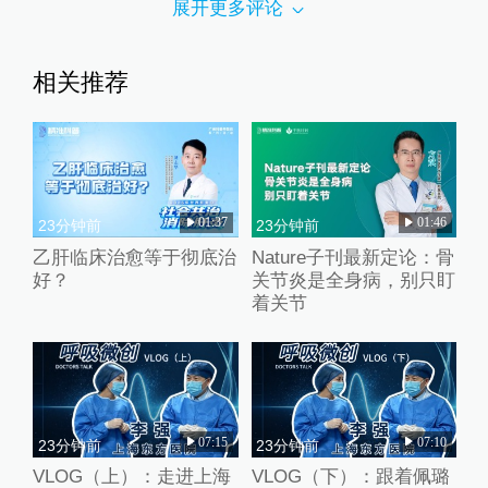
展开更多评论
相关推荐
01:37
01:46
23分钟前
23分钟前
乙肝临床治愈等于彻底治
Nature子刊最新定论：骨
好？
关节炎是全身病，别只盯
着关节
07:15
07:10
23分钟前
23分钟前
VLOG（上）：走进上海
VLOG（下）：跟着佩璐