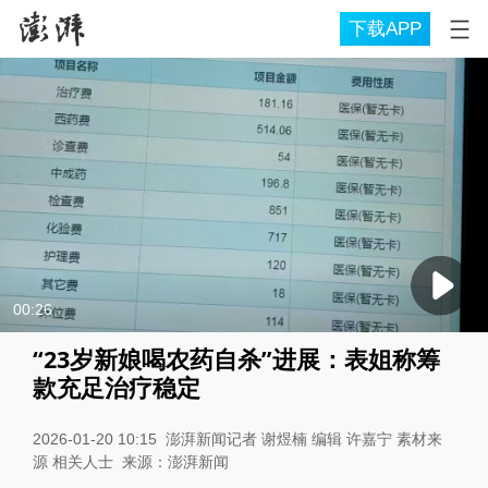
下载APP
00:26
“23岁新娘喝农药自杀”进展：表姐称筹
款充足治疗稳定
2026-01-20 10:15
澎湃新闻记者 谢煜楠 编辑 许嘉宁 素材来
源 相关人士
来源：
澎湃新闻