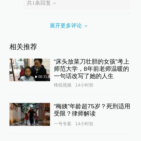
共
1
条回复
展开更多评论
相关推荐
“床头放菜刀壮胆的女孩”考上
师范大学，8年前老师温暖的
一句话改写了她的人生
00:35
锋线视频
14小时前
“梅姨”年龄超75岁？死刑适用
受限？律师解读
一号专案
14小时前