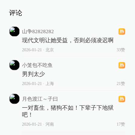
评论
山争82828282
现代文明让她受益，否则必须凌迟啊
2026-01-21
∙ 北京
33赞
小笼包不吃鱼
男判太少
2026-01-21
∙ 上海
21赞
月色渡江～子曰
一对畜生，猪狗不如！下辈子下地狱
吧！
2026-01-21
∙ 河南
17赞