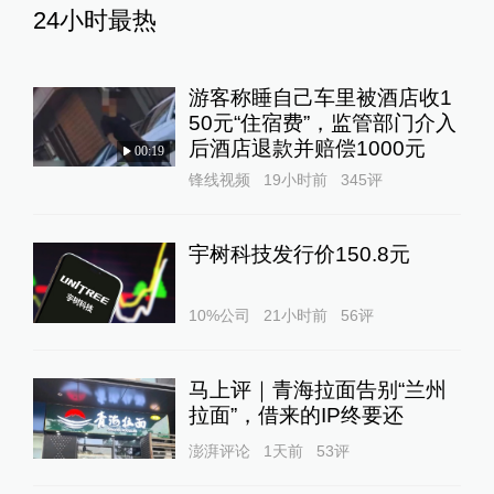
24小时最热
游客称睡自己车里被酒店收1
50元“住宿费”，监管部门介入
后酒店退款并赔偿1000元
00:19
锋线视频
19小时前
345
评
宇树科技发行价150.8元
10%公司
21小时前
56
评
马上评｜青海拉面告别“兰州
拉面”，借来的IP终要还
澎湃评论
1天前
53
评