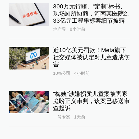
300万元行贿、“定制”标书、
现场厕所协商，河南某医院2.
33亿元工程串标案细节披露
地产界
8小时前
近10亿美元罚款！Meta旗下
社交媒体被认定对儿童造成伤
害
10%公司
4小时前
“梅姨”涉嫌拐卖儿童案被害家
庭盼正义审判，该案已移送审
查起诉
一号专案
1天前