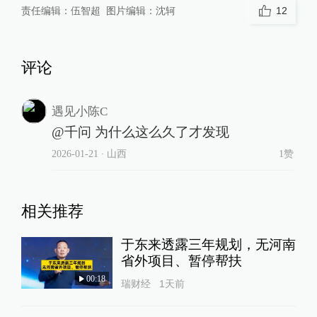
责任编辑：
伍智超
图片编辑：
沈轲
12
评论
遇见小陈C
@千问 为什么这么久了才发现
2026-01-21
∙ 山西
1赞
相关推荐
于东来透露三年规划，无河南
省外项目、暂停帮扶
00:18
瑞财经
1天前