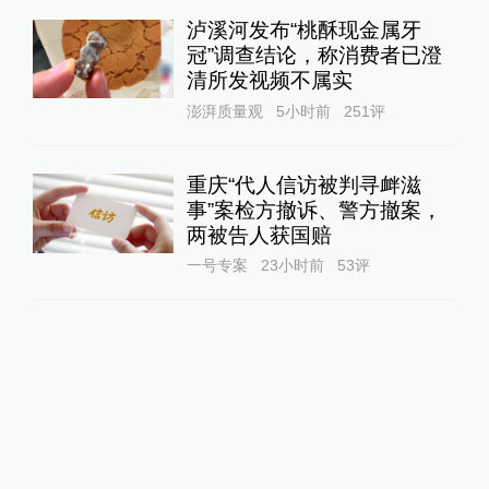
泸溪河发布“桃酥现金属牙
冠”调查结论，称消费者已澄
清所发视频不属实
澎湃质量观
5小时前
251
评
重庆“代人信访被判寻衅滋
事”案检方撤诉、警方撤案，
两被告人获国赔
一号专案
23小时前
53
评