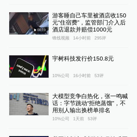
游客睡自己车里被酒店收150
元“住宿费”，监管部门介入后
酒店退款并赔偿1000元
00:19
锋线视频
14小时前
295
评
宇树科技发行价150.8元
10%公司
16小时前
53
评
大模型竞争白热化，张一鸣喊
话：字节跳动“拒绝蒸馏”，不
用别人输出换榜单排名
10%公司
1天前
53
评