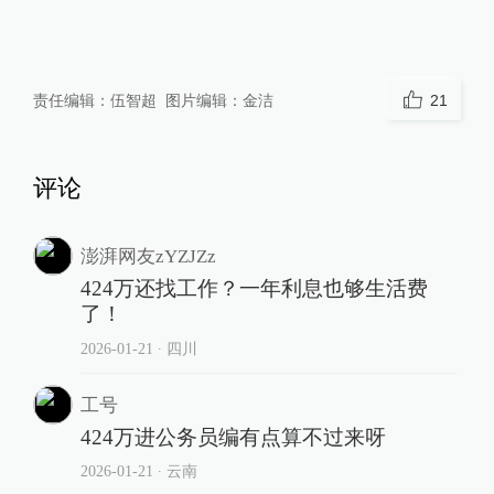
责任编辑：
伍智超
图片编辑：
金洁
21
评论
澎湃网友zYZJZz
424万还找工作？一年利息也够生活费
了！
2026-01-21
∙ 四川
工号
424万进公务员编有点算不过来呀
2026-01-21
∙ 云南