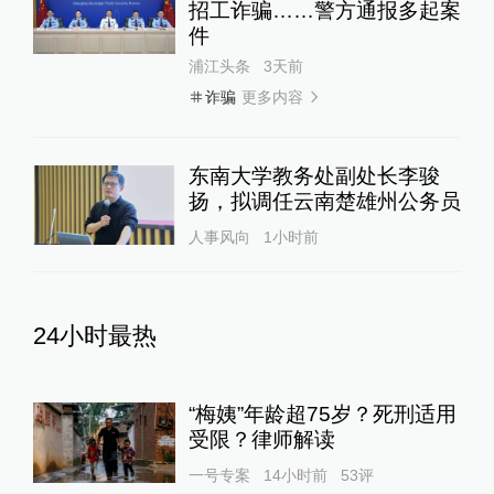
招工诈骗……警方通报多起案
件
浦江头条
3天前
更多内容
诈骗
东南大学教务处副处长李骏
扬，拟调任云南楚雄州公务员
人事风向
1小时前
24小时最热
“梅姨”年龄超75岁？死刑适用
受限？律师解读
一号专案
14小时前
53
评