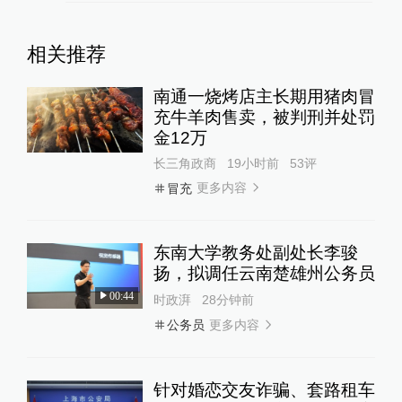
相关推荐
南通一烧烤店主长期用猪肉冒
充牛羊肉售卖，被判刑并处罚
金12万
长三角政商
19小时前
53
评
更多内容
冒充
东南大学教务处副处长李骏
扬，拟调任云南楚雄州公务员
00:44
时政湃
28分钟前
更多内容
公务员
针对婚恋交友诈骗、套路租车