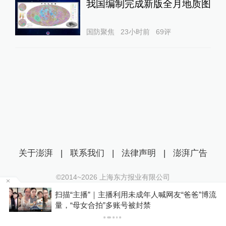
我国编制完成新版全月地质图
国防聚焦
23小时前
69
评
关于澎湃
|
联系我们
|
法律声明
|
澎湃广告
©2014~
2026
上海东方报业有限公司
沪ICP证：沪B2-20170116 | 沪ICP备14003370号
喊网友“爸爸”博流
泸溪河发布“桃酥现金属牙冠”调查结
互联网新闻信息服务许可证：31120170006
者已澄清所发视频不属实
沪公网安备 31010602000299号