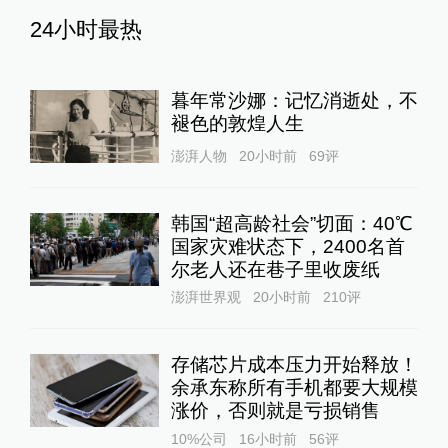
24小时最热
暮年常沙娜：记忆消逝处，不
褪色的敦煌人生
澎湃人物
20小时前
69
评
韩国“超高龄社会”切面：40℃
国家灾难状态下，2400名首
尔老人还在巷子里收废纸
澎湃世界观
20小时前
210
评
存储芯片成本压力开始释放！
余承东称所有手机都要大规模
涨价，否则就是亏损销售
10%公司
16小时前
56
评