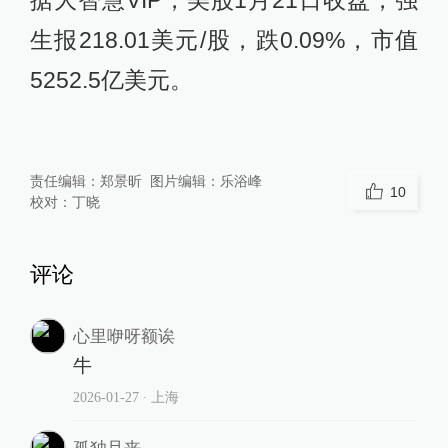
生报218.01美元/股，跌0.09%，市值
5252.5亿美元。
责任编辑：
郑景昕
图片编辑：
乐浴峰
10
校对：
丁晓
评论
心里咿呀额诶
牛
2026-01-27
∙ 上海