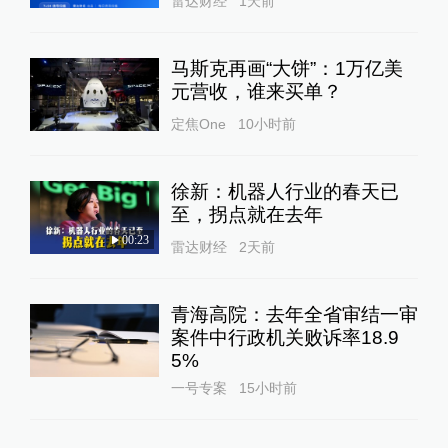
雷达财经
1天前
马斯克再画“大饼”：1万亿美
元营收，谁来买单？
定焦One
10小时前
徐新：机器人行业的春天已
至，拐点就在去年
00:23
雷达财经
2天前
青海高院：去年全省审结一审
案件中行政机关败诉率18.9
5%
一号专案
15小时前